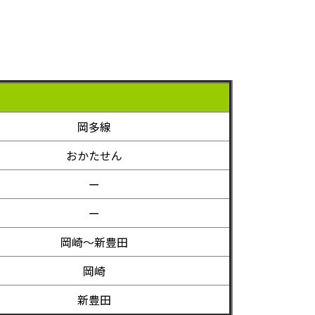
岡多線
おかたせん
ー
ー
岡崎～新豊田
岡崎
新豊田