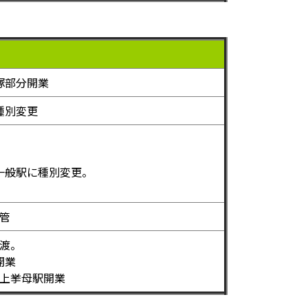
塚部分開業
種別変更
一般駅に種別変更。
管
渡。
開業
上挙母駅開業