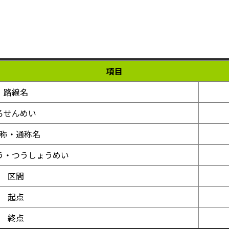
項目
路線名
ろせんめい
称・通称名
う・つうしょうめい
区間
起点
終点