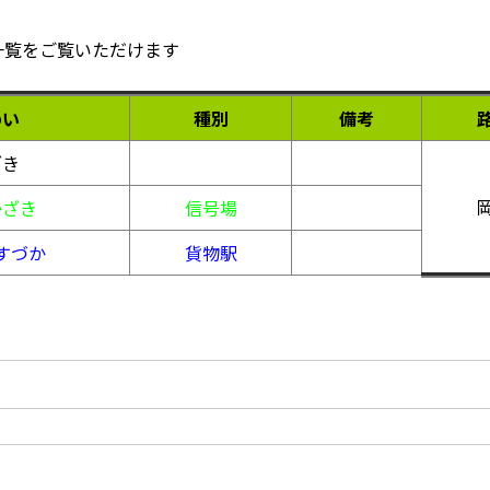
一覧をご覧いただけます
めい
種別
備考
ざき
かざき
信号場
すづか
貨物駅