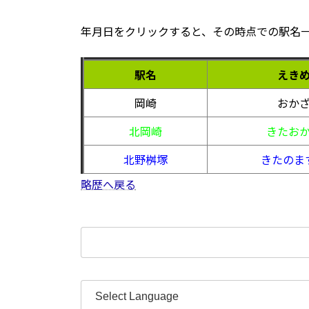
年月日をクリックすると、その時点での駅名
駅名
えき
岡崎
おか
北岡崎
きたお
北野桝塚
きたのま
略歴へ戻る
検
索: