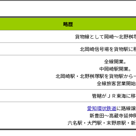
略歴
貨物線として岡崎～北野桝
北岡崎信号場を貨物駅に
全線開業。
中岡崎駅開業。
北岡崎駅・北野桝塚駅を貨物駅から
全線旅客営業開始
管轄がＪＲ東海に移
愛知環状鉄道
に路線譲
新豊田～高蔵寺延伸
六名駅・大門駅・末野原駅・新