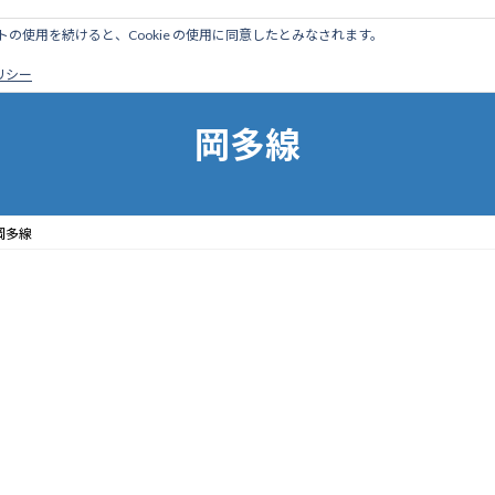
のサイトの使用を続けると、Cookie の使用に同意したとみなされます。
ホーム
はじめに
管理人ブログ
営業線から探す
廃
ポリシー
岡多線
岡多線