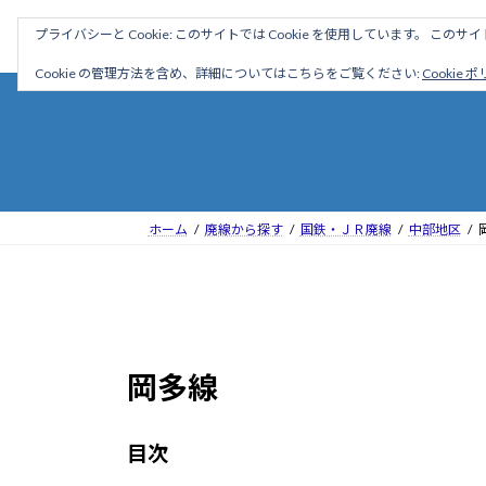
コ
ナ
駅名読み方大全
プライバシーと Cookie: このサイトでは Cookie を使用しています。 こ
ン
ビ
テ
ゲ
Cookie の管理方法を含め、詳細についてはこちらをご覧ください:
Cookie 
ン
ー
ツ
シ
へ
ョ
ス
ン
キ
に
ッ
移
ホーム
廃線から探す
国鉄・ＪＲ廃線
中部地区
プ
動
岡多線
目次