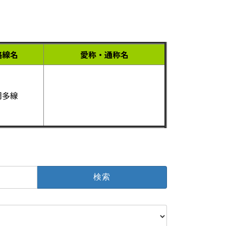
路線名
愛称・通称名
岡多線