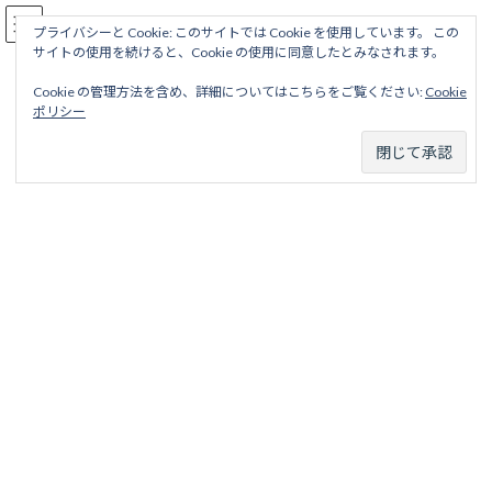
コ
ナ
駅名読み方大全
ン
ビ
プライバシーと Cookie: このサイトでは Cookie を使用しています。 この
サイトの使用を続けると、Cookie の使用に同意したとみなされます。
テ
ゲ
ン
ー
Cookie の管理方法を含め、詳細についてはこちらをご覧ください:
Cookie
ツ
シ
二俣線（初代）
ポリシー
へ
ョ
ス
ン
キ
に
ッ
移
ホーム
廃線から探す
国鉄・ＪＲ廃線
中部地区
二俣線
プ
動
二俣線（初代）
二俣線