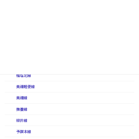
土讃本線
中村線
伯備南線
伯備北線
姫津西線
福塩南線
福塩北線
美禰軽便線
美禰線
撫養線
柳井線
予讃本線