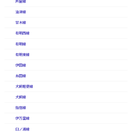
芦屋線
油津線
甘木線
有明西線
有明線
有明東線
伊田線
糸田線
犬飼軽便線
犬飼線
指宿線
伊万里線
臼ノ浦線