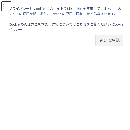
コ
ナ
駅名読み方大全
ン
ビ
プライバシーと Cookie: このサイトでは Cookie を使用しています。 この
サイトの使用を続けると、Cookie の使用に同意したとみなされます。
テ
ゲ
ン
ー
Cookie の管理方法を含め、詳細についてはこちらをご覧ください:
Cookie
ツ
シ
二俣線
ポリシー
へ
ョ
ス
ン
キ
に
ッ
移
ホーム
廃線から探す
国鉄・ＪＲ廃線
中部地区
二俣線
プ
動