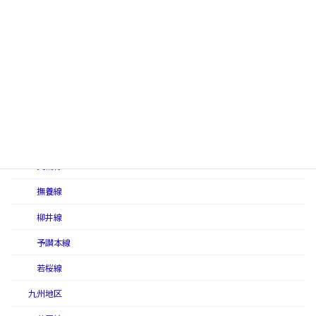
伯備南線
伯備北線
姫津西線
福塩南線
福塩北線
美禰軽便線
美禰線
撫養線
柳井線
予讃本線
若桜線
九州地区