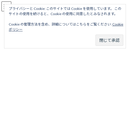
コ
ナ
駅名読み方大全
ン
ビ
プライバシーと Cookie: このサイトでは Cookie を使用しています。 この
サイトの使用を続けると、Cookie の使用に同意したとみなされます。
テ
ゲ
ン
ー
Cookie の管理方法を含め、詳細についてはこちらをご覧ください:
Cookie
ツ
シ
高知線
ポリシー
へ
ョ
ス
ン
キ
に
ッ
移
ホーム
廃線から探す
国鉄・ＪＲ廃線
中国四国地区
高知線
プ
動