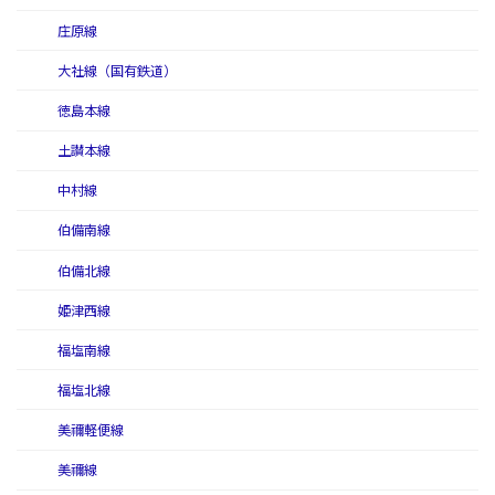
庄原線
大社線（国有鉄道）
徳島本線
土讃本線
中村線
伯備南線
伯備北線
姫津西線
福塩南線
福塩北線
美禰軽便線
美禰線