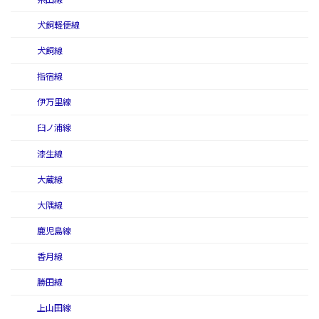
犬飼軽便線
犬飼線
指宿線
伊万里線
臼ノ浦線
漆生線
大蔵線
大隅線
鹿児島線
香月線
勝田線
上山田線