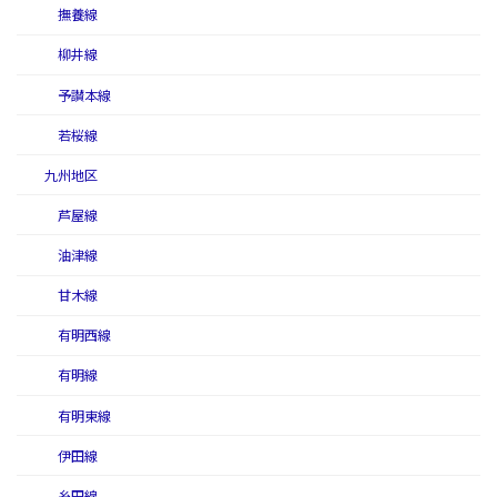
撫養線
柳井線
予讃本線
若桜線
九州地区
芦屋線
油津線
甘木線
有明西線
有明線
有明東線
伊田線
糸田線