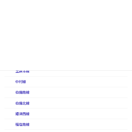
三呉線
三神線
讃予線
庄原線
大社線（国有鉄道）
徳島本線
土讃本線
中村線
伯備南線
伯備北線
姫津西線
福塩南線