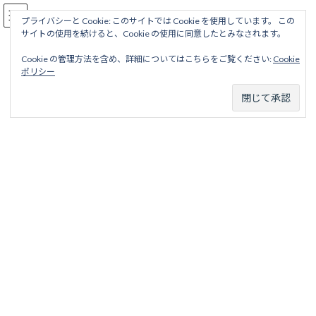
コ
ナ
駅名読み方大全
ン
ビ
プライバシーと Cookie: このサイトでは Cookie を使用しています。 この
サイトの使用を続けると、Cookie の使用に同意したとみなされます。
テ
ゲ
ン
ー
Cookie の管理方法を含め、詳細についてはこちらをご覧ください:
Cookie
ツ
シ
美禰軽便線
ポリシー
へ
ョ
ス
ン
キ
に
ッ
移
ホーム
廃線から探す
国鉄・ＪＲ廃線
中国四国地区
美禰軽便線
プ
動