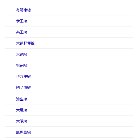
有明東線
伊田線
糸田線
犬飼軽便線
犬飼線
指宿線
伊万里線
臼ノ浦線
漆生線
大蔵線
大隅線
鹿児島線