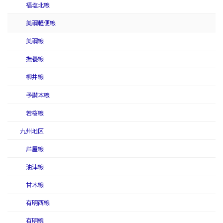
福塩北線
美禰軽便線
美禰線
撫養線
柳井線
予讃本線
若桜線
九州地区
芦屋線
油津線
甘木線
有明西線
有明線