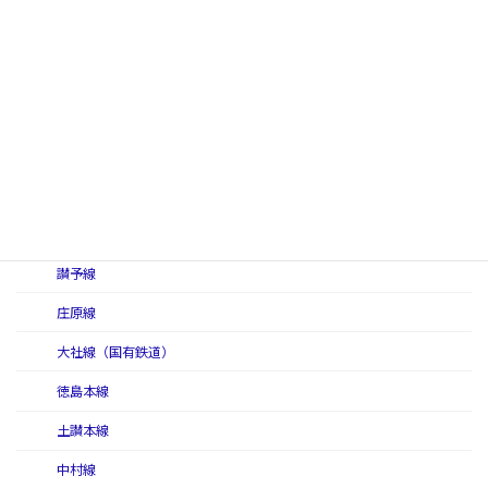
三江線（初代）
三江線（二代）
三江北線
三江南線
三呉線
三神線
讃予線
庄原線
大社線（国有鉄道）
徳島本線
土讃本線
中村線