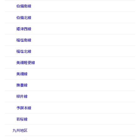
伯備南線
伯備北線
姫津西線
福塩南線
福塩北線
美禰軽便線
美禰線
撫養線
柳井線
予讃本線
若桜線
九州地区