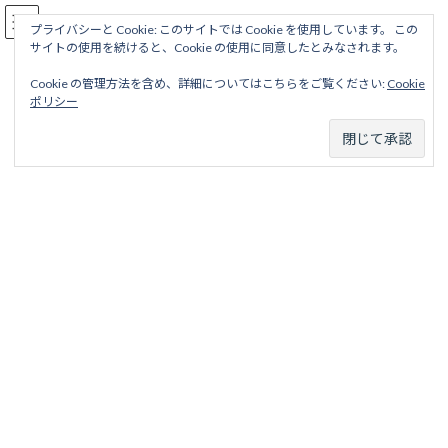
コ
ナ
駅名読み方大全
ン
ビ
プライバシーと Cookie: このサイトでは Cookie を使用しています。 この
サイトの使用を続けると、Cookie の使用に同意したとみなされます。
テ
ゲ
ン
ー
Cookie の管理方法を含め、詳細についてはこちらをご覧ください:
Cookie
ツ
シ
江ノ島線
ポリシー
へ
ョ
ス
ン
キ
に
ッ
移
ホーム
廃線から探す
私鉄・公営鉄道廃線
東京地区
プ
動
東京急行電鉄
江ノ島線
江ノ島線
目次
項目
略歴
駅名一覧表