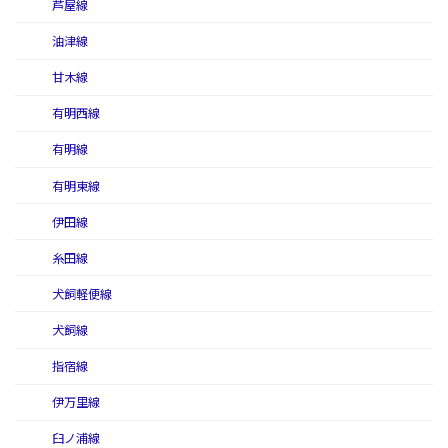
芦屋線
油津線
甘木線
有明西線
有明線
有明東線
伊田線
糸田線
犬飼軽便線
犬飼線
指宿線
伊万里線
臼ノ浦線