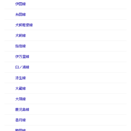
伊田線
糸田線
犬飼軽便線
犬飼線
指宿線
伊万里線
臼ノ浦線
漆生線
大蔵線
大隅線
鹿児島線
香月線
勝田線