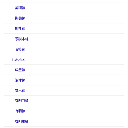
美禰線
撫養線
柳井線
予讃本線
若桜線
九州地区
芦屋線
油津線
甘木線
有明西線
有明線
有明東線