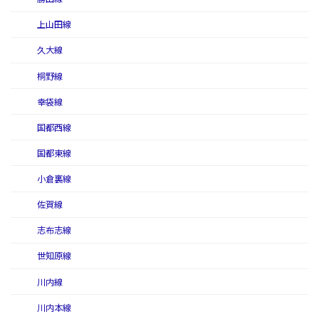
上山田線
久大線
桐野線
幸袋線
国都西線
国都東線
小倉裏線
佐賀線
志布志線
世知原線
川内線
川内本線