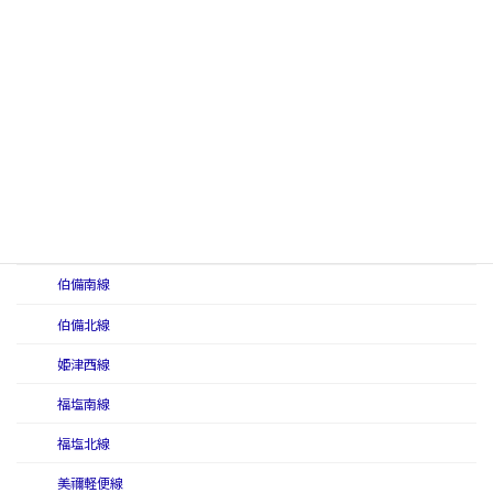
三神線
讃予線
庄原線
大社線（国有鉄道）
徳島本線
土讃本線
中村線
伯備南線
伯備北線
姫津西線
福塩南線
福塩北線
美禰軽便線