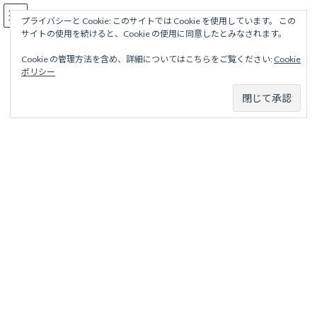
コ
ナ
駅名読み方大全
ン
ビ
プライバシーと Cookie: このサイトでは Cookie を使用しています。 この
サイトの使用を続けると、Cookie の使用に同意したとみなされます。
テ
ゲ
ン
ー
Cookie の管理方法を含め、詳細についてはこちらをご覧ください:
Cookie
ツ
シ
第四区線
ポリシー
へ
ョ
ス
ン
キ
に
ッ
移
ホーム
廃線から探す
私鉄・公営鉄道廃線
東京地区
日本鉄道
プ
動
第四区線
第四区線
目次
項目
略歴
駅名一覧表