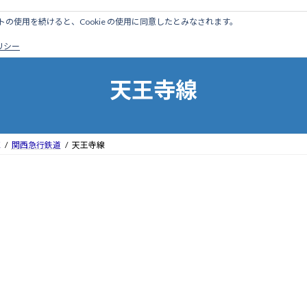
のサイトの使用を続けると、Cookie の使用に同意したとみなされます。
ホーム
はじめに
管理人ブログ
営業線から探す
廃
ポリシー
天王寺線
区
関西急行鉄道
天王寺線