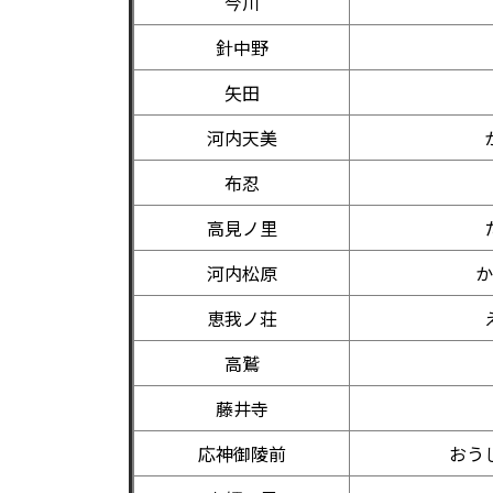
今川
針中野
矢田
河内天美
布忍
高見ノ里
河内松原
か
恵我ノ荘
高鷲
藤井寺
応神御陵前
おう