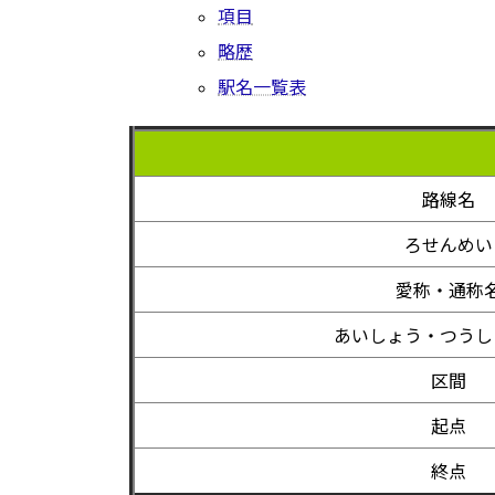
項目
略歴
駅名一覧表
路線名
ろせんめい
愛称・通称
あいしょう・つうし
区間
起点
終点