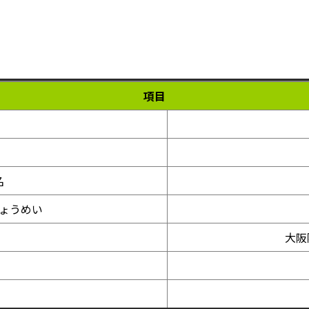
項目
名
ょうめい
大阪