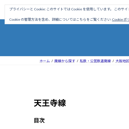
コ
ナ
駅名読み方大全
プライバシーと Cookie: このサイトでは Cookie を使用しています。 こ
ン
ビ
テ
ゲ
Cookie の管理方法を含め、詳細についてはこちらをご覧ください:
Cookie 
ン
ー
ツ
シ
へ
ョ
ス
ン
キ
に
ッ
移
ホーム
廃線から探す
私鉄・公営鉄道廃線
大阪地
プ
動
天王寺線
目次