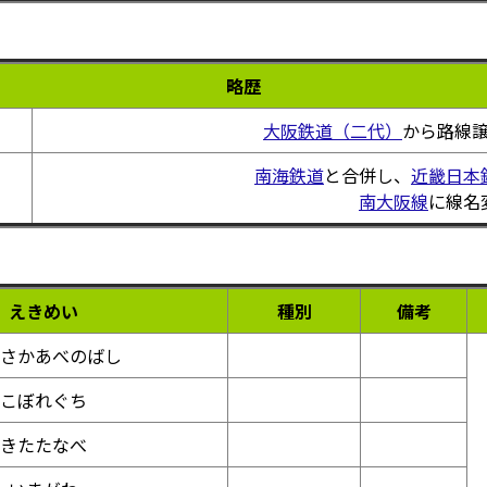
略歴
大阪鉄道（二代）
から路線
南海鉄道
と合併し、
近畿日本
南大阪線
に線名
えきめい
種別
備考
さかあべのばし
こぼれぐち
きたたなべ