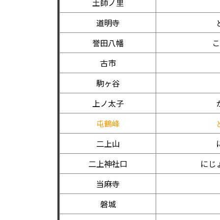
土師ノ里
道明寺
誉田八幡
こ
古市
駒ヶ谷
上ノ太子
屯鶴峰
二上山
二上神社口
にじ
当麻寺
磐城