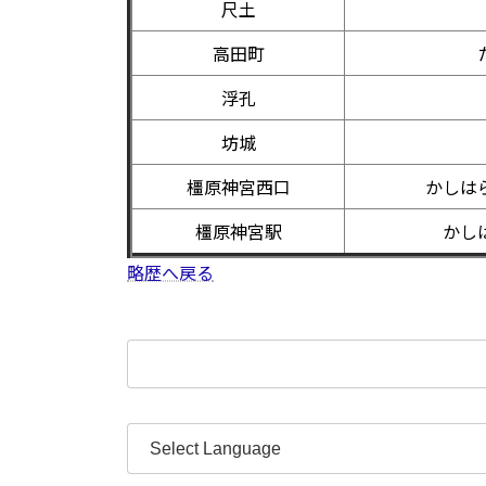
尺土
高田町
浮孔
坊城
橿原神宮西口
かしは
橿原神宮駅
かし
略歴へ戻る
検
索: