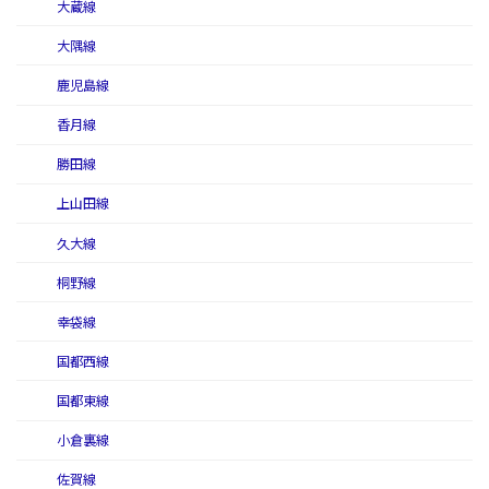
大蔵線
大隅線
鹿児島線
香月線
勝田線
上山田線
久大線
桐野線
幸袋線
国都西線
国都東線
小倉裏線
佐賀線