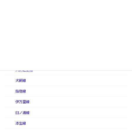
甘木線
有明西線
有明線
有明東線
伊田線
糸田線
犬飼軽便線
犬飼線
指宿線
伊万里線
臼ノ浦線
漆生線