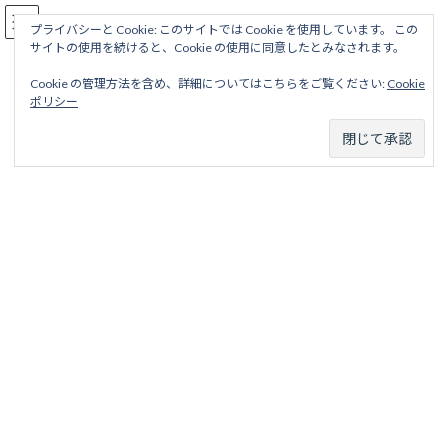
コ
ナ
駅名読み方大全
ン
ビ
プライバシーと Cookie: このサイトでは Cookie を使用しています。 この
サイトの使用を続けると、Cookie の使用に同意したとみなされます。
テ
ゲ
ン
ー
Cookie の管理方法を含め、詳細についてはこちらをご覧ください:
Cookie
ツ
シ
富山県営鉄道
ポリシー
へ
ョ
ス
ン
キ
に
ッ
移
ホーム
廃線から探す
私鉄・公営鉄道廃線
北陸地区
プ
動
富山県営鉄道