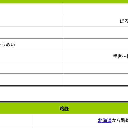
ほ
ょうめい
手宮～
略歴
北海道
から路