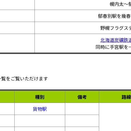
幌内太～
郁春別駅を幾春
野幌フラグス
北海道炭礦鉄
同時に手宮駅を
一覧をご覧いただけます
種別
備考
路線
貨物駅