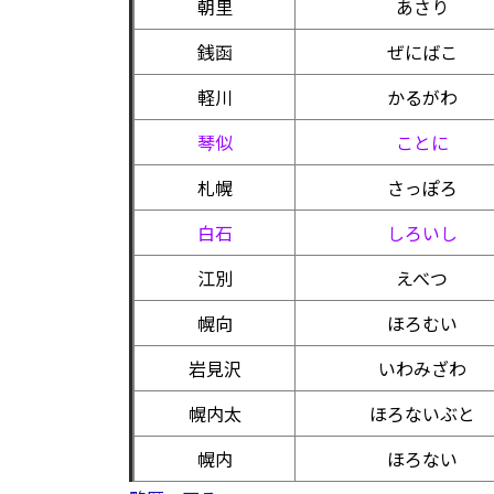
朝里
あさり
銭函
ぜにばこ
軽川
かるがわ
琴似
ことに
札幌
さっぽろ
白石
しろいし
江別
えべつ
幌向
ほろむい
岩見沢
いわみざわ
幌内太
ほろないぶと
幌内
ほろない