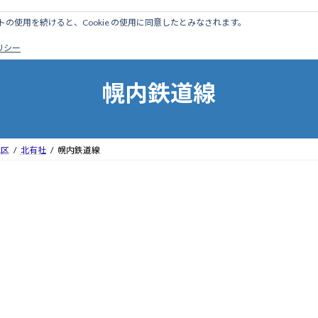
のサイトの使用を続けると、Cookie の使用に同意したとみなされます。
ホーム
はじめに
管理人ブログ
営業線から探す
廃
ポリシー
幌内鉄道線
地区
北有社
幌内鉄道線