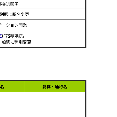
郁春別開業
別駅に駅名変更
テーション開業
道
に路線譲渡。
一般駅に種別変更
名
愛称・通称名