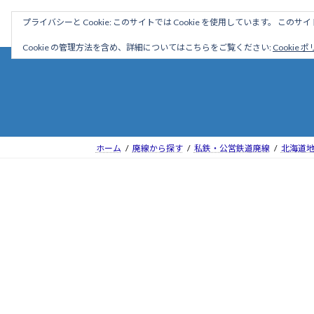
コ
ナ
駅名読み方大全
プライバシーと Cookie: このサイトでは Cookie を使用しています。 こ
ン
ビ
テ
ゲ
Cookie の管理方法を含め、詳細についてはこちらをご覧ください:
Cookie 
ン
ー
ツ
シ
へ
ョ
ス
ン
キ
に
ッ
移
ホーム
廃線から探す
私鉄・公営鉄道廃線
北海道
プ
動