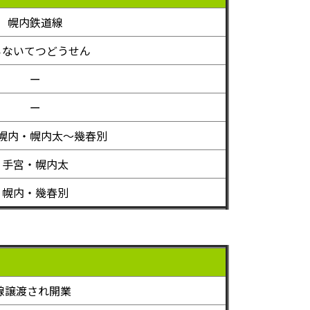
幌内鉄道線
ろないてつどうせん
ー
ー
幌内・幌内太～幾春別
手宮・幌内太
幌内・幾春別
線譲渡され開業