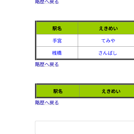
略歴へ戻る
駅名
えきめい
手宮
てみや
桟橋
さんばし
略歴へ戻る
駅名
えきめい
略歴へ戻る
検
索: