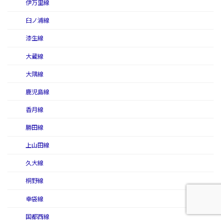
伊万里線
臼ノ浦線
漆生線
大蔵線
大隅線
鹿児島線
香月線
勝田線
上山田線
久大線
桐野線
幸袋線
国都西線