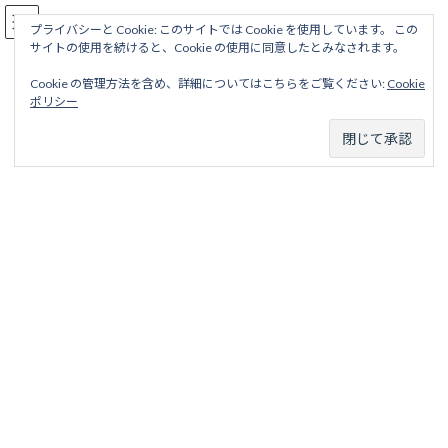
コ
ナ
駅名読み方大全
ン
ビ
プライバシーと Cookie: このサイトでは Cookie を使用しています。 この
サイトの使用を続けると、Cookie の使用に同意したとみなされます。
テ
ゲ
ン
ー
Cookie の管理方法を含め、詳細についてはこちらをご覧ください:
Cookie
ツ
シ
南部縦貫鉄道線
ポリシー
へ
ョ
ス
ン
キ
に
ッ
移
ホーム
廃線から探す
私鉄・公営鉄道廃線
北東北地区
プ
動
南部縦貫鉄道
南部縦貫鉄道線