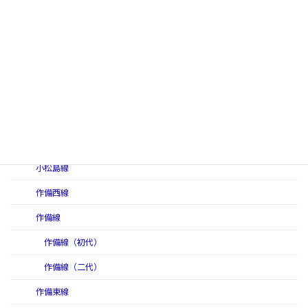
倉吉軽便線
倉吉線
小串線
高知線
高徳本線
小松島軽便線
小松島線
作備西線
作備線
作備線（初代）
作備線（二代）
作備東線