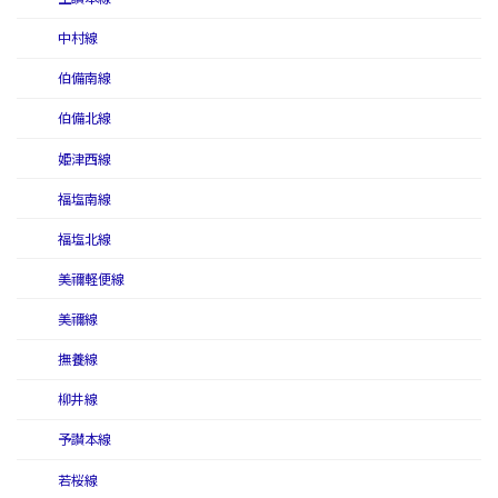
中村線
伯備南線
伯備北線
姫津西線
福塩南線
福塩北線
美禰軽便線
美禰線
撫養線
柳井線
予讃本線
若桜線