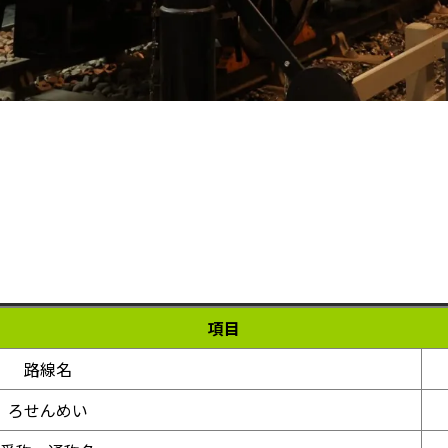
項目
路線名
ろせんめい