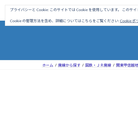
コ
ナ
駅名読み方大全
プライバシーと Cookie: このサイトでは Cookie を使用しています。 こ
ン
ビ
テ
ゲ
Cookie の管理方法を含め、詳細についてはこちらをご覧ください:
Cookie 
ン
ー
ツ
シ
へ
ョ
ス
ン
キ
に
ッ
移
ホーム
廃線から探す
国鉄・ＪＲ廃線
関東甲信越
プ
動