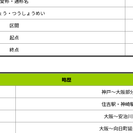
愛称・通称名
ょう・つうしょうめい
区間
起点
終点
略歴
神戸～大阪部
住吉駅・神崎
大阪～安治川
大阪～向日町延