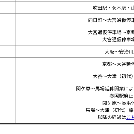
吹田駅・茨木駅・
向日町～大宮通仮停
大宮通仮停車場～京
大宮通仮停車
大阪～安治川
京都～大谷延
大谷～大津（初代
関ケ原～馬場延伸開業によ
春照駅廃止
関ケ原～長浜
馬場～大津（初代）旅
以降の経過は
こ