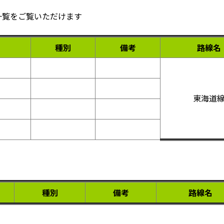
一覧をご覧いただけます
種別
備考
路線名
東海道
種別
備考
路線名