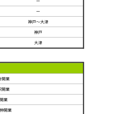
ー
ー
神戸～大津
神戸
大津
分開業
駅開業
開業
伸開業