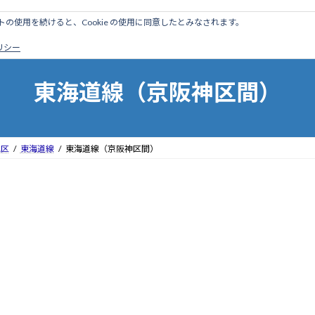
のサイトの使用を続けると、Cookie の使用に同意したとみなされます。
ホーム
はじめに
管理人ブログ
営業線から探す
廃
ポリシー
東海道線（京阪神区間）
地区
東海道線
東海道線（京阪神区間）