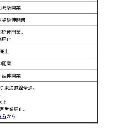
山崎駅開業
車場延伸開業
都延伸開業。
場廃止
廃止
伸開業
）延伸開業
り東海道線全通。
。
休止。
客営業廃止。
ちら
から