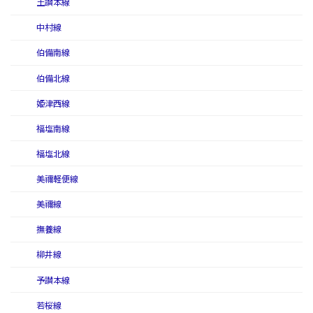
土讃本線
中村線
伯備南線
伯備北線
姫津西線
福塩南線
福塩北線
美禰軽便線
美禰線
撫養線
柳井線
予讃本線
若桜線