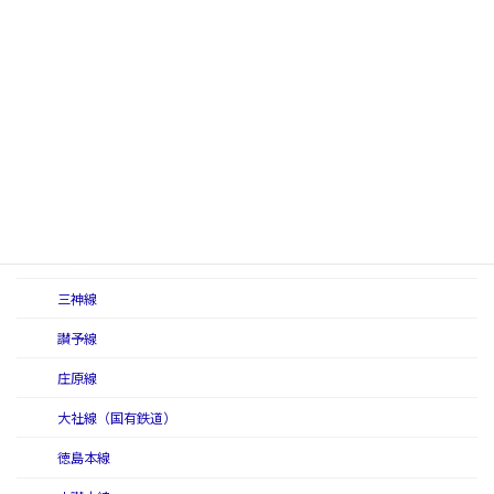
讃岐線
三江線
三江線（初代）
三江線（二代）
三江北線
三江南線
三呉線
三神線
讃予線
庄原線
大社線（国有鉄道）
徳島本線