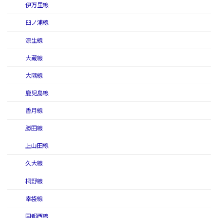
伊万里線
臼ノ浦線
漆生線
大蔵線
大隅線
鹿児島線
香月線
勝田線
上山田線
久大線
桐野線
幸袋線
国都西線