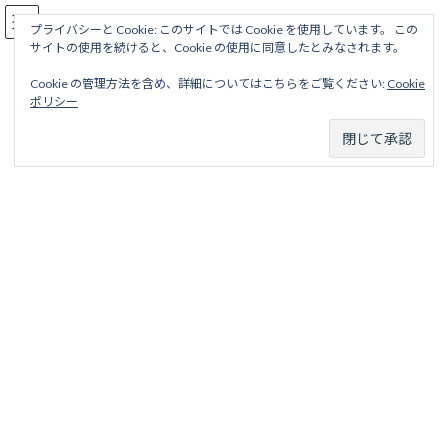
コ
ナ
駅名読み方大全
ン
ビ
プライバシーと Cookie: このサイトでは Cookie を使用しています。 この
サイトの使用を続けると、Cookie の使用に同意したとみなされます。
テ
ゲ
ン
ー
Cookie の管理方法を含め、詳細についてはこちらをご覧ください:
Cookie
ツ
シ
北陸線
ポリシー
へ
ョ
ス
ン
キ
に
ッ
移
ホーム
廃線から探す
国鉄・ＪＲ廃線
近畿地区
北陸線
プ
動
北陸線
目次
項目
略歴
駅名一覧表