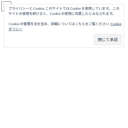
コ
ナ
駅名読み方大全
ン
ビ
プライバシーと Cookie: このサイトでは Cookie を使用しています。 この
サイトの使用を続けると、Cookie の使用に同意したとみなされます。
テ
ゲ
ン
ー
Cookie の管理方法を含め、詳細についてはこちらをご覧ください:
Cookie
ツ
シ
黒石軽便線
ポリシー
へ
ョ
ス
ン
キ
に
ッ
移
ホーム
廃線から探す
国鉄・ＪＲ廃線
東北地区
黒石軽便線
プ
動
黒石軽便線
目次
項目
略歴
駅名一覧表