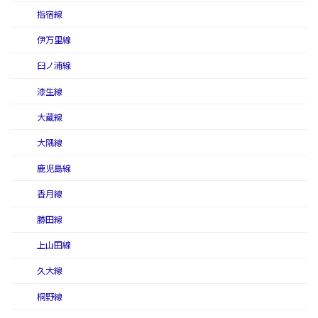
指宿線
伊万里線
臼ノ浦線
漆生線
大蔵線
大隅線
鹿児島線
香月線
勝田線
上山田線
久大線
桐野線