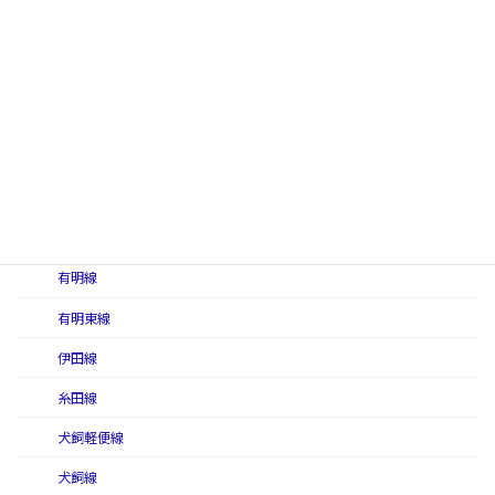
若桜線
九州地区
芦屋線
油津線
甘木線
有明西線
有明線
有明東線
伊田線
糸田線
犬飼軽便線
犬飼線