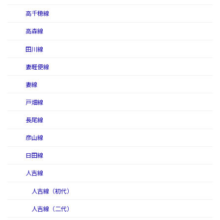
高千穂線
高森線
田川線
妻軽便線
妻線
戸畑線
長尾線
彦山線
日田線
人吉線
人吉線（初代）
人吉線（二代）