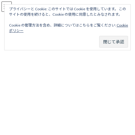
コ
ナ
駅名読み方大全
ン
ビ
プライバシーと Cookie: このサイトでは Cookie を使用しています。 この
サイトの使用を続けると、Cookie の使用に同意したとみなされます。
テ
ゲ
ン
ー
Cookie の管理方法を含め、詳細についてはこちらをご覧ください:
Cookie
ツ
シ
名寄本線
ポリシー
へ
ョ
ス
ン
キ
に
ッ
移
ホーム
廃線から探す
国鉄・ＪＲ廃線
北海道地区
名寄本線
プ
動
名寄本線