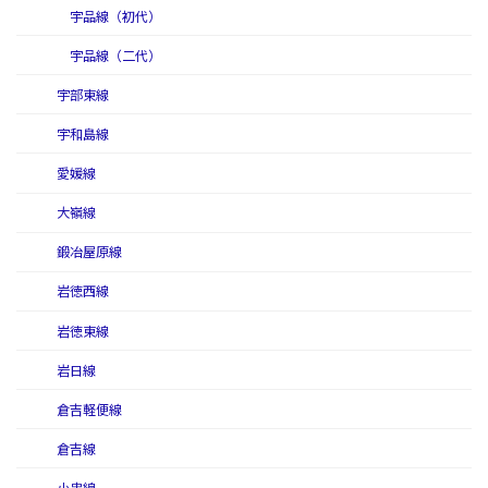
宇品線（初代）
宇品線（二代）
宇部東線
宇和島線
愛媛線
大嶺線
鍛冶屋原線
岩徳西線
岩徳東線
岩日線
倉吉軽便線
倉吉線