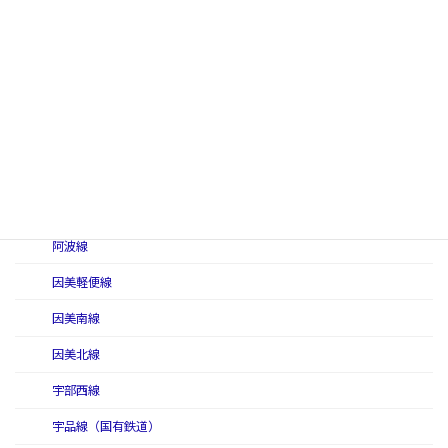
北陸線
三木線
峰豊線
宮津線
柳ヶ瀬線
中国四国地区
阿波線
因美軽便線
因美南線
因美北線
宇部西線
宇品線（国有鉄道）