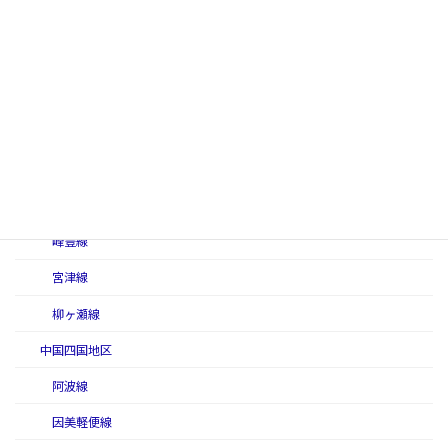
姫津線（初代）
姫津線（二代）
姫津東線
北条線（二代）
北陸線
三木線
峰豊線
宮津線
柳ヶ瀬線
中国四国地区
阿波線
因美軽便線