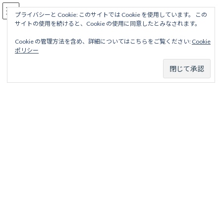
コ
ナ
駅名読み方大全
ン
ビ
プライバシーと Cookie: このサイトでは Cookie を使用しています。 この
サイトの使用を続けると、Cookie の使用に同意したとみなされます。
テ
ゲ
ン
ー
Cookie の管理方法を含め、詳細についてはこちらをご覧ください:
Cookie
ツ
シ
大隅線
ポリシー
へ
ョ
ス
ン
キ
に
ッ
移
ホーム
廃線から探す
国鉄・ＪＲ廃線
九州地区
大隅線
プ
動