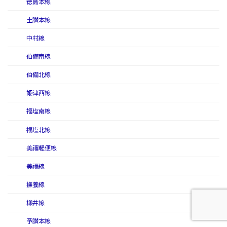
徳島本線
土讃本線
中村線
伯備南線
伯備北線
姫津西線
福塩南線
福塩北線
美禰軽便線
美禰線
撫養線
柳井線
予讃本線