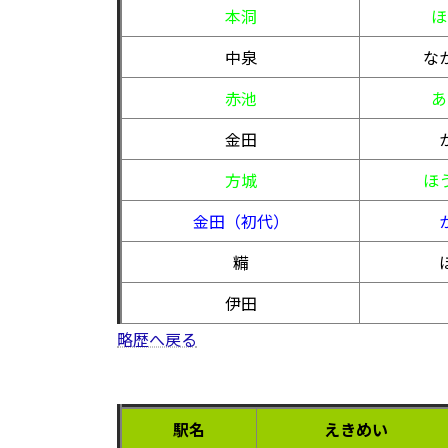
本洞
ほ
中泉
な
赤池
あ
金田
方城
ほ
金田（初代）
糒
伊田
略歴へ戻る
駅名
えきめい