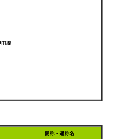
伊田線
愛称・通称名