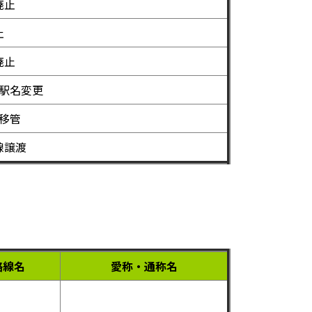
廃止
止
廃止
駅名変更
移管
線譲渡
路線名
愛称・通称名