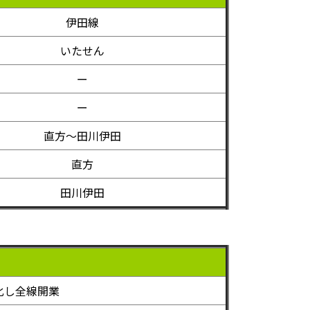
伊田線
いたせん
ー
ー
直方～田川伊田
直方
田川伊田
化し全線開業