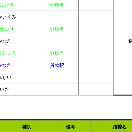
んどう
分岐点
かいずみ
かいけ
分岐点
かなだ
うじょう
分岐点
かなだ
貨物駅
ほしい
いた
種別
備考
路線名