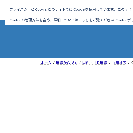
コ
ナ
駅名読み方大全
プライバシーと Cookie: このサイトでは Cookie を使用しています。 こ
ン
ビ
テ
ゲ
Cookie の管理方法を含め、詳細についてはこちらをご覧ください:
Cookie 
ン
ー
ツ
シ
へ
ョ
ス
ン
キ
に
ッ
移
ホーム
廃線から探す
国鉄・ＪＲ廃線
九州地区
プ
動