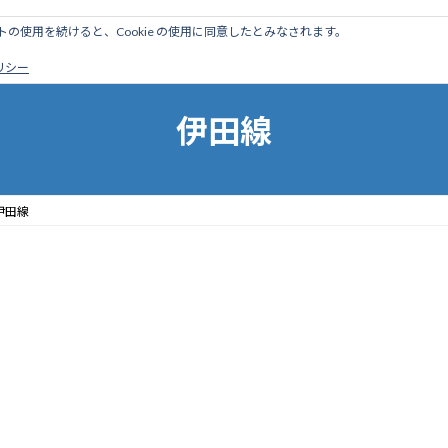
のサイトの使用を続けると、Cookie の使用に同意したとみなされます。
ホーム
はじめに
管理人ブログ
営業線から探す
廃
ポリシー
伊田線
伊田線