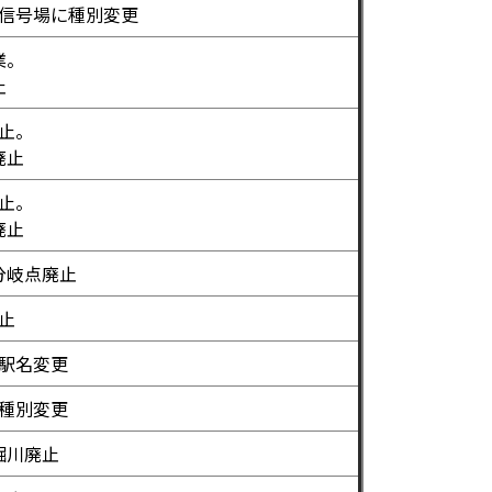
信号場に種別変更
業。
止
止。
廃止
止。
廃止
分岐点廃止
止
駅名変更
種別変更
堀川廃止