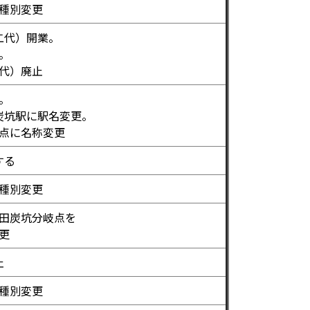
種別変更
二代）開業。
。
代）廃止
。
炭坑駅に駅名変更。
点に名称変更
する
種別変更
田炭坑分岐点を
更
止
種別変更