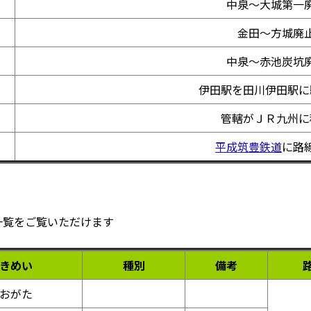
中泉～大城第一
金田～方城廃
中泉～赤池炭坑
伊田駅を田川伊田駅に
管轄がＪＲ九州に
平成筑豊鉄道
に路
一覧をご覧いただけます
きめい
種別
備考
おがた