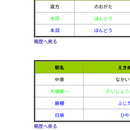
直方
のおがた
本洞
ほんどう
本洞
ほんどう
略歴へ戻る
駅名
えき
中泉
なかい
大城第一
だいじょう
藤棚
ふじ
日焼
ひや
略歴へ戻る