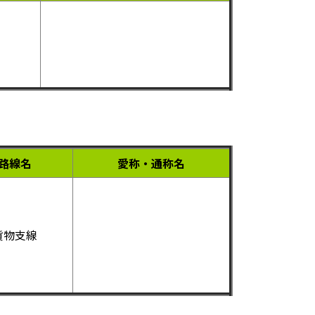
路線名
愛称・通称名
貨物支線