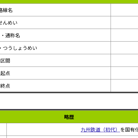
路線名
せんめい
称・通称名
・つうしょうめい
区間
起点
終点
略歴
九州鉄道（初代）
を国有