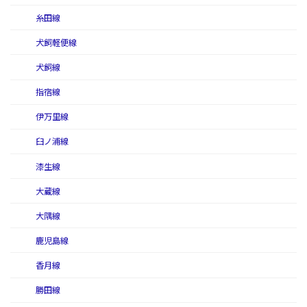
糸田線
犬飼軽便線
犬飼線
指宿線
伊万里線
臼ノ浦線
漆生線
大蔵線
大隅線
鹿児島線
香月線
勝田線