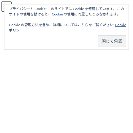
コ
ナ
駅名読み方大全
ン
ビ
プライバシーと Cookie: このサイトでは Cookie を使用しています。 この
サイトの使用を続けると、Cookie の使用に同意したとみなされます。
テ
ゲ
ン
ー
Cookie の管理方法を含め、詳細についてはこちらをご覧ください:
Cookie
ツ
シ
伯備南線
ポリシー
へ
ョ
ス
ン
キ
に
ッ
移
ホーム
廃線から探す
国鉄・ＪＲ廃線
中国四国地区
伯備南線
プ
動