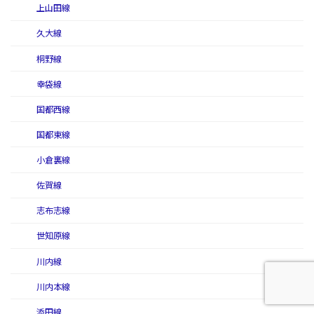
上山田線
久大線
桐野線
幸袋線
国都西線
国都東線
小倉裏線
佐賀線
志布志線
世知原線
川内線
川内本線
添田線