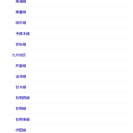
美禰線
撫養線
柳井線
予讃本線
若桜線
九州地区
芦屋線
油津線
甘木線
有明西線
有明線
有明東線
伊田線