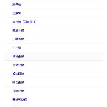
讃予線
庄原線
大社線（国有鉄道）
徳島本線
土讃本線
中村線
伯備南線
伯備北線
姫津西線
福塩南線
福塩北線
美禰軽便線