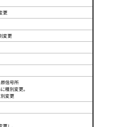
変更
別変更
平原信号所
場に種別変更。
種別変更
変更し、