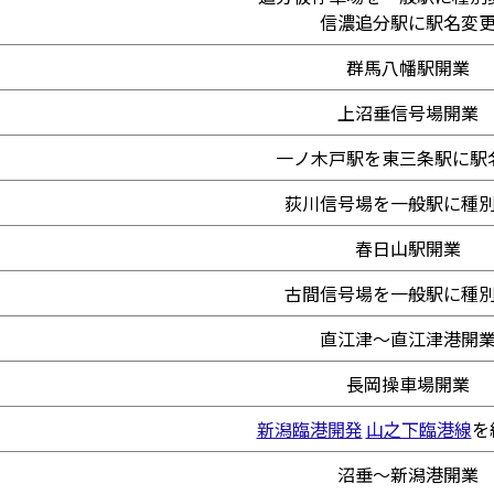
信濃追分駅に駅名変
群馬八幡駅開業
上沼垂信号場開業
一ノ木戸駅を東三条駅に駅
荻川信号場を一般駅に種
春日山駅開業
古間信号場を一般駅に種
直江津～直江津港開
長岡操車場開業
新潟臨港開発
山之下臨港線
を
沼垂～新潟港開業