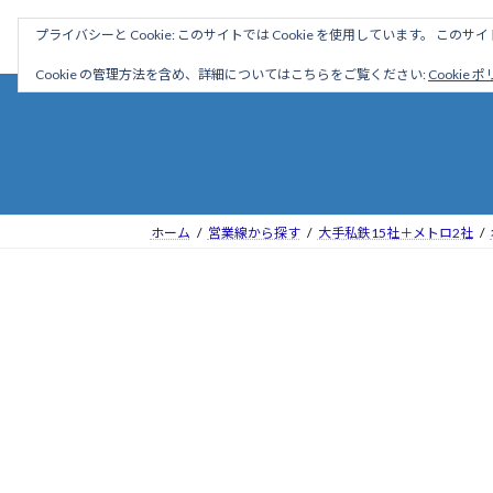
コ
ナ
駅名読み方大全
プライバシーと Cookie: このサイトでは Cookie を使用しています。 こ
ン
ビ
テ
ゲ
Cookie の管理方法を含め、詳細についてはこちらをご覧ください:
Cookie 
ン
ー
ツ
シ
へ
ョ
ス
ン
キ
に
ッ
移
ホーム
営業線から探す
大手私鉄15社＋メトロ2社
プ
動