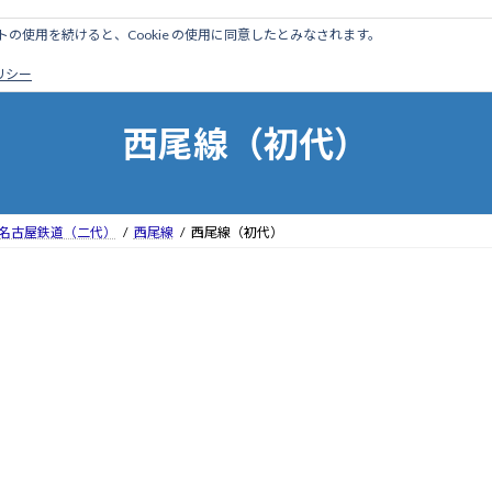
のサイトの使用を続けると、Cookie の使用に同意したとみなされます。
ホーム
はじめに
管理人ブログ
営業線から探す
廃
ポリシー
西尾線（初代）
名古屋鉄道（二代）
西尾線
西尾線（初代）