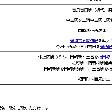
吉良吉田駅（初代）
中島駅を三河中島駅に駅
岡崎新～西尾休止
碧海電気鉄道線
を編入
今村～西尾～三河吉田を
碧西
休止区間のうち、岡崎新～土呂を
福岡線
柱町駅・西若松駅開
岡崎新駅を岡崎駅前駅に、土呂駅を
福岡町～西尾廃止
駅名一覧をご覧いただけます