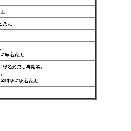
廃止
名変更
し、
線
に線名変更
に線名変更し再開業。
業。
福岡町駅に駅名変更