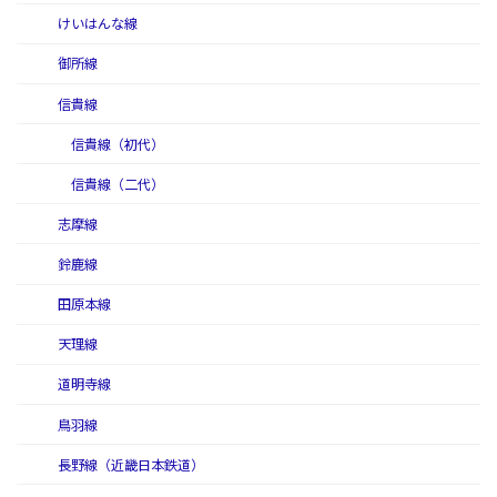
けいはんな線
御所線
信貴線
信貴線（初代）
信貴線（二代）
志摩線
鈴鹿線
田原本線
天理線
道明寺線
鳥羽線
長野線（近畿日本鉄道）