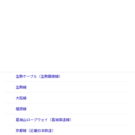
今里筋線（Osaka Metro高速電気軌道第８号線）
ニュートラム（Osaka Metro南港ポートタウン線）
小田急電鉄（二代）
江ノ島線（小田急電鉄）
小田原線
多摩線
近畿日本鉄道
生駒ケーブル（生駒鋼索線）
生駒線
大阪線
橿原線
葛城山ロープウェイ（葛城索道線）
京都線（近畿日本鉄道）