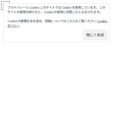
コ
ナ
駅名読み方大全
ン
ビ
プライバシーと Cookie: このサイトでは Cookie を使用しています。 この
サイトの使用を続けると、Cookie の使用に同意したとみなされます。
テ
ゲ
ン
ー
Cookie の管理方法を含め、詳細についてはこちらをご覧ください:
Cookie
ツ
シ
内子線
ポリシー
へ
ョ
ス
ン
キ
に
ッ
移
ホーム
営業線から探す
ＪＲ線
四国地区
内子線
プ
動