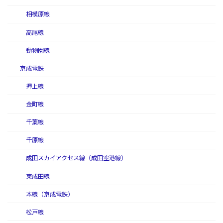
相模原線
高尾線
動物園線
京成電鉄
押上線
金町線
千葉線
千原線
成田スカイアクセス線（成田空港線）
東成田線
本線（京成電鉄）
松戸線