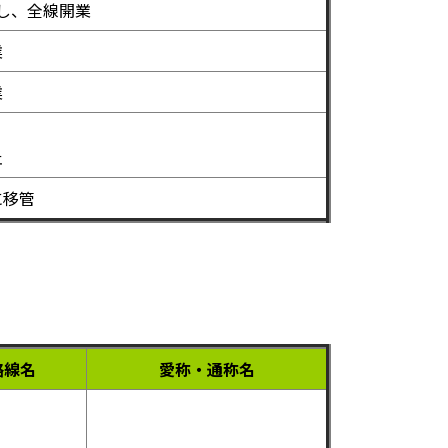
し、全線開業
業
業
。
止
に移管
路線名
愛称・通称名