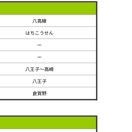
八高線
はちこうせん
ー
ー
八王子～高崎
八王子
倉賀野