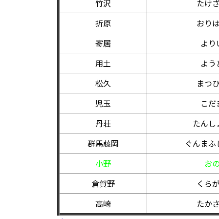
竹沢
たけ
折原
おり
寄居
より
用土
よう
松久
まつ
児玉
こだ
丹荘
たんし
群馬藤岡
ぐんまふ
小野
お
倉賀野
くら
高崎
たか