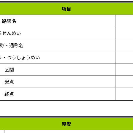
項目
路線名
ろせんめい
称・通称名
う・つうしょうめい
区間
起点
終点
略歴