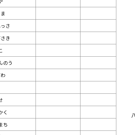
や
じま
ふっさ
がさき
こ
んのう
がわ
ろ
せ
かく
まち