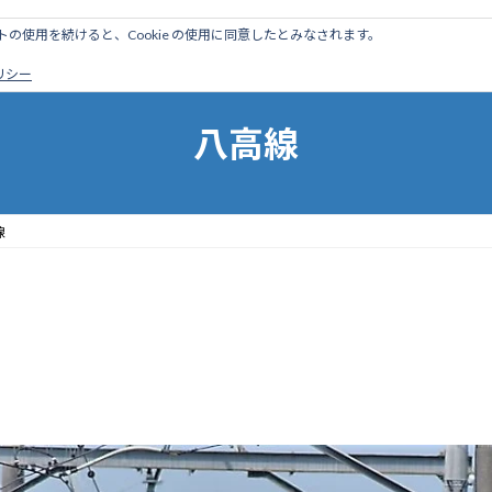
のサイトの使用を続けると、Cookie の使用に同意したとみなされます。
ホーム
はじめに
管理人ブログ
営業線から探す
廃
ポリシー
八高線
線