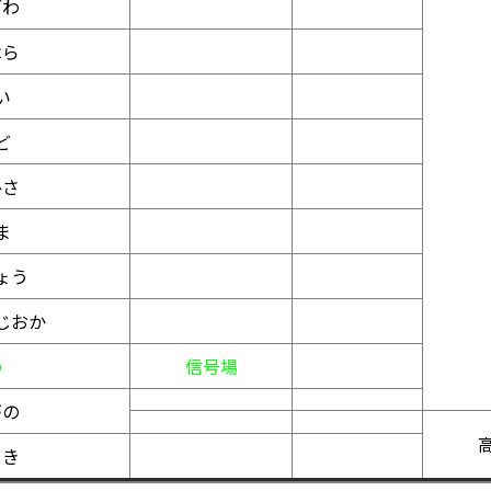
ざわ
はら
い
ど
ひさ
ま
ょう
じおか
の
信号場
がの
さき