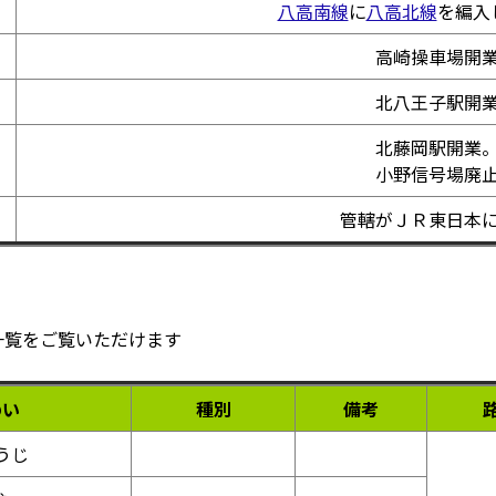
八高南線
に
八高北線
を編入
高崎操車場開
北八王子駅開
北藤岡駅開業
小野信号場廃
管轄がＪＲ東日本
一覧をご覧いただけます
めい
種別
備考
うじ