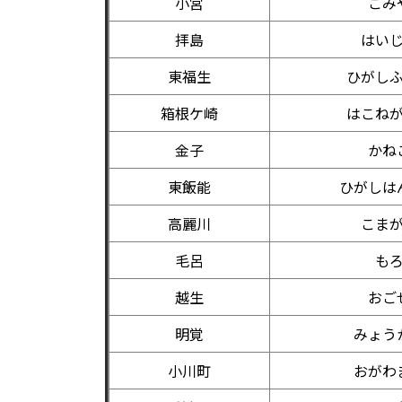
小宮
こみ
拝島
はい
東福生
ひがし
箱根ケ崎
はこね
金子
かね
東飯能
ひがしは
高麗川
こま
毛呂
も
越生
おご
明覚
みょう
小川町
おがわ