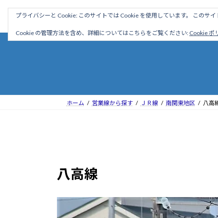
コ
ナ
駅名読み方大全
プライバシーと Cookie: このサイトでは Cookie を使用しています。 こ
ン
ビ
テ
ゲ
Cookie の管理方法を含め、詳細についてはこちらをご覧ください:
Cookie 
ン
ー
ツ
シ
へ
ョ
ス
ン
キ
に
ッ
移
ホーム
営業線から探す
ＪＲ線
南関東地区
八高
プ
動
八高線