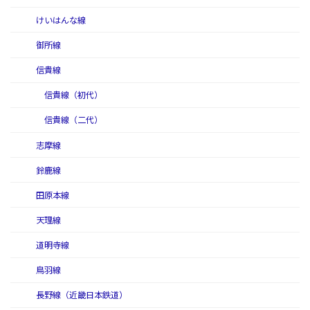
けいはんな線
御所線
信貴線
信貴線（初代）
信貴線（二代）
志摩線
鈴鹿線
田原本線
天理線
道明寺線
鳥羽線
長野線（近畿日本鉄道）