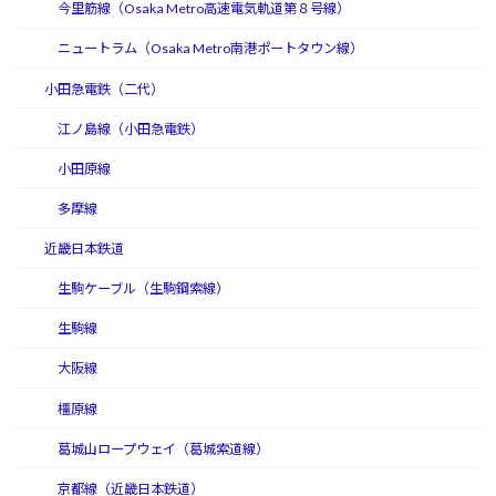
今里筋線（Osaka Metro高速電気軌道第８号線）
ニュートラム（Osaka Metro南港ポートタウン線）
小田急電鉄（二代）
江ノ島線（小田急電鉄）
小田原線
多摩線
近畿日本鉄道
生駒ケーブル（生駒鋼索線）
生駒線
大阪線
橿原線
葛城山ロープウェイ（葛城索道線）
京都線（近畿日本鉄道）