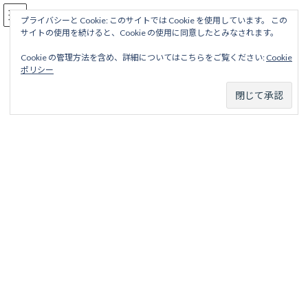
コ
ナ
駅名読み方大全
ン
ビ
プライバシーと Cookie: このサイトでは Cookie を使用しています。 この
サイトの使用を続けると、Cookie の使用に同意したとみなされます。
テ
ゲ
ン
ー
Cookie の管理方法を含め、詳細についてはこちらをご覧ください:
Cookie
ツ
シ
山口線（ＪＲ西日本）
ポリシー
へ
ョ
ス
ン
キ
に
ッ
移
ホーム
営業線から探す
ＪＲ線
中国地区
山口線（ＪＲ西日本）
プ
動
山口線
注
西武鉄道山口線（レオライナー）については
こちら
から