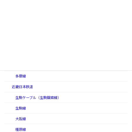
堺筋線（Osaka Metro高速電気軌道第６号線）
長堀鶴見緑地線（Osaka Metro高速電気軌道第７号線）
今里筋線（Osaka Metro高速電気軌道第８号線）
ニュートラム（Osaka Metro南港ポートタウン線）
小田急電鉄（二代）
江ノ島線（小田急電鉄）
小田原線
多摩線
近畿日本鉄道
生駒ケーブル（生駒鋼索線）
生駒線
大阪線
橿原線