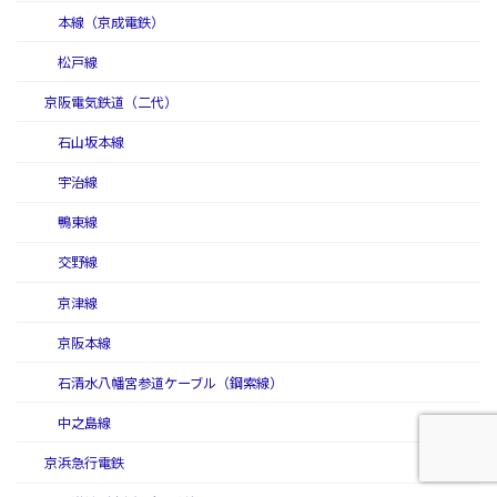
本線（京成電鉄）
松戸線
京阪電気鉄道（二代）
石山坂本線
宇治線
鴨東線
交野線
京津線
京阪本線
石清水八幡宮参道ケーブル（鋼索線）
中之島線
京浜急行電鉄