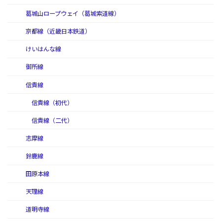
葛城山ロープウェイ（葛城索道線）
京都線（近畿日本鉄道）
けいはんな線
御所線
信貴線
信貴線（初代）
信貴線（二代）
志摩線
鈴鹿線
田原本線
天理線
道明寺線