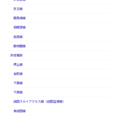
京王線
競馬場線
相模原線
高尾線
動物園線
京成電鉄
押上線
金町線
千葉線
千原線
成田スカイアクセス線（成田空港線）
東成田線