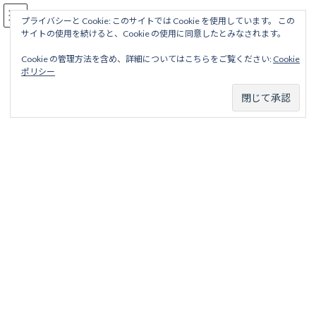
コ
ナ
駅名読み方大全
ン
ビ
プライバシーと Cookie: このサイトでは Cookie を使用しています。 この
サイトの使用を続けると、Cookie の使用に同意したとみなされます。
テ
ゲ
ン
ー
Cookie の管理方法を含め、詳細についてはこちらをご覧ください:
Cookie
ツ
シ
神戸本線
ポリシー
へ
ョ
ス
ン
キ
に
ッ
移
ホーム
営業線から探す
大手私鉄15社＋メトロ2社
阪急電鉄
プ
動
神戸本線
神戸本線