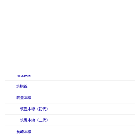
香椎線
唐津線
吉都線
久大本線
後藤寺線
篠栗線
佐世保線
筑肥線
筑豊本線
筑豊本線（初代）
筑豊本線（二代）
長崎本線