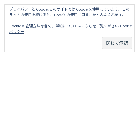
コ
ナ
駅名読み方大全
ン
ビ
プライバシーと Cookie: このサイトでは Cookie を使用しています。 この
サイトの使用を続けると、Cookie の使用に同意したとみなされます。
テ
ゲ
ン
ー
Cookie の管理方法を含め、詳細についてはこちらをご覧ください:
Cookie
ツ
シ
京都本線（阪急電鉄）
ポリシー
へ
ョ
ス
ン
キ
に
ッ
移
ホーム
営業線から探す
大手私鉄15社＋メトロ2社
阪急電鉄
プ
動
京都本線（阪急電鉄）