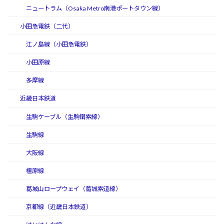
ニュートラム（Osaka Metro南港ポートタウン線）
小田急電鉄（二代）
江ノ島線（小田急電鉄）
小田原線
多摩線
近畿日本鉄道
生駒ケーブル（生駒鋼索線）
生駒線
大阪線
橿原線
葛城山ロープウェイ（葛城索道線）
京都線（近畿日本鉄道）