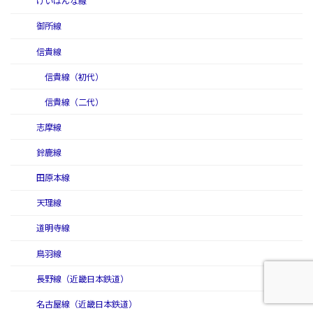
けいはんな線
御所線
信貴線
信貴線（初代）
信貴線（二代）
志摩線
鈴鹿線
田原本線
天理線
道明寺線
鳥羽線
長野線（近畿日本鉄道）
名古屋線（近畿日本鉄道）