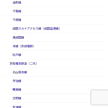
金町線
千葉線
千原線
成田スカイアクセス線（成田空港線）
東成田線
本線（京成電鉄）
松戸線
京阪電気鉄道（二代）
石山坂本線
宇治線
鴨東線
交野線
京津線