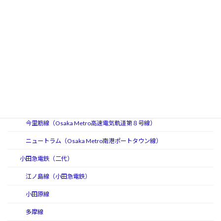
谷町線（Osaka Metro高速電気軌道第２号線）
四つ橋線（Osaka Metro高速電気軌道第３号線）
中央線（Osaka Metro高速電気軌道第４号線）
千日前線（Osaka Metro高速電気軌道第５号線）
堺筋線（Osaka Metro高速電気軌道第６号線）
長堀鶴見緑地線（Osaka Metro高速電気軌道第７号線）
今里筋線（Osaka Metro高速電気軌道第８号線）
ニュートラム（Osaka Metro南港ポートタウン線）
小田急電鉄（二代）
江ノ島線（小田急電鉄）
小田原線
多摩線