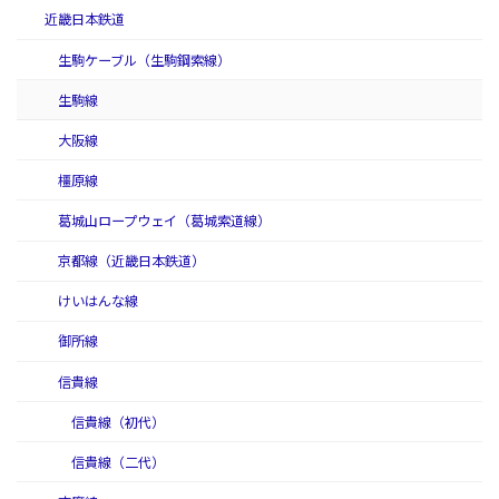
近畿日本鉄道
生駒ケーブル（生駒鋼索線）
生駒線
大阪線
橿原線
葛城山ロープウェイ（葛城索道線）
京都線（近畿日本鉄道）
けいはんな線
御所線
信貴線
信貴線（初代）
信貴線（二代）