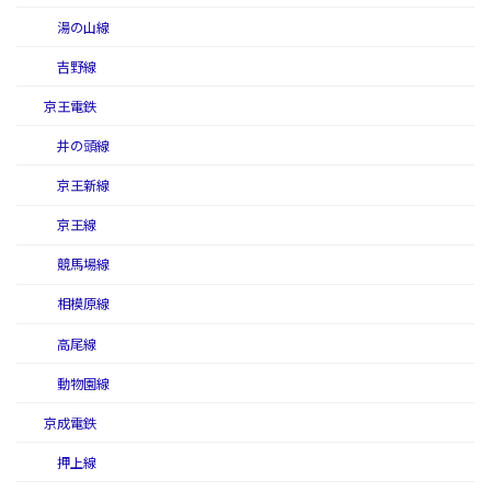
湯の山線
吉野線
京王電鉄
井の頭線
京王新線
京王線
競馬場線
相模原線
高尾線
動物園線
京成電鉄
押上線