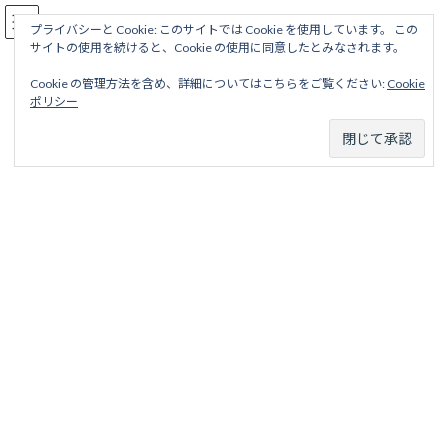
コ
ナ
駅名読み方大全
ン
ビ
プライバシーと Cookie: このサイトでは Cookie を使用しています。 この
サイトの使用を続けると、Cookie の使用に同意したとみなされます。
テ
ゲ
ン
ー
Cookie の管理方法を含め、詳細についてはこちらをご覧ください:
Cookie
ツ
シ
生駒線
ポリシー
へ
ョ
ス
ン
キ
に
ッ
移
ホーム
営業線から探す
大手私鉄15社＋メトロ2社
近畿日本鉄道
プ
動
生駒線