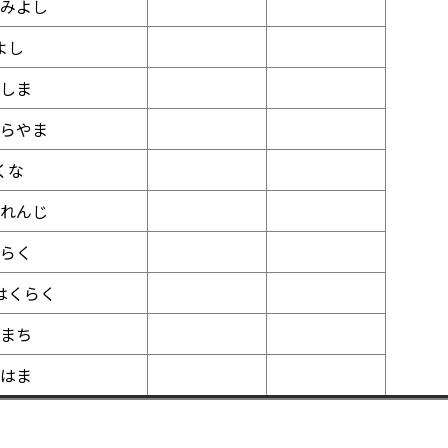
みよし
よし
しま
らやま
くな
れんじ
らく
はくらく
まち
はま