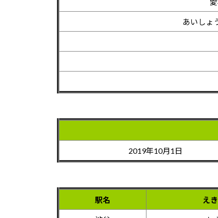
愛
あいしょ
2019年10月1日
駅名
えき