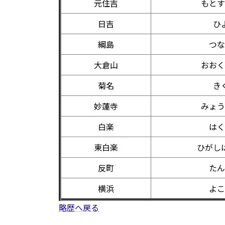
元住吉
もとす
日吉
ひ
綱島
つな
大倉山
おおく
菊名
き
妙蓮寺
みょう
白楽
はく
東白楽
ひがし
反町
たん
横浜
よこ
略歴へ戻る