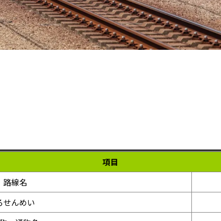
項目
路線名
ろせんめい