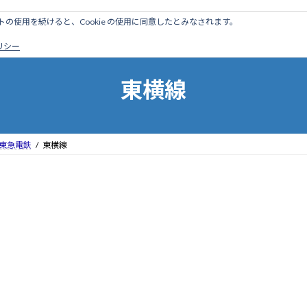
のサイトの使用を続けると、Cookie の使用に同意したとみなされます。
ホーム
はじめに
管理人ブログ
営業線から探す
廃
ポリシー
東横線
東急電鉄
東横線