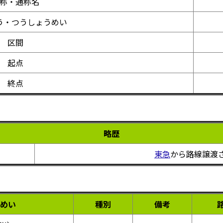
称・通称名
う・つうしょうめい
区間
起点
終点
略歴
東急
から路線譲渡
めい
種別
備考