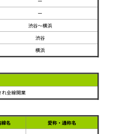
ー
ー
渋谷～横浜
渋谷
横浜
され全線開業
路線名
愛称・通称名