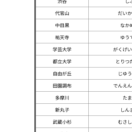
渋谷
し
代官山
だいか
中目黒
なか
祐天寺
ゆう
学芸大学
がくげい
都立大学
とりつ
自由が丘
じゆう
田園調布
でんえん
多摩川
たま
新丸子
しん
武蔵小杉
むさし