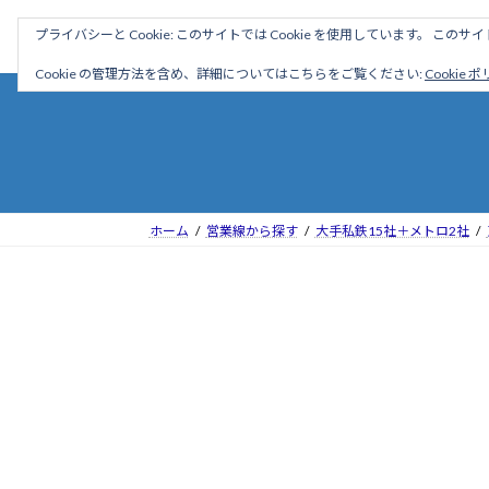
コ
ナ
駅名読み方大全
プライバシーと Cookie: このサイトでは Cookie を使用しています。 こ
ン
ビ
テ
ゲ
Cookie の管理方法を含め、詳細についてはこちらをご覧ください:
Cookie 
ン
ー
ツ
シ
へ
ョ
ス
ン
キ
に
ッ
移
ホーム
営業線から探す
大手私鉄15社＋メトロ2社
プ
動