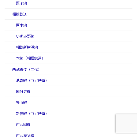
逗子線
相模鉄道
厚木線
いずみ野線
相鉄新横浜線
本線（相模鉄道）
西武鉄道（二代）
池袋線（西武鉄道）
国分寺線
狭山線
新宿線（西武鉄道）
西武園線
西武秩父線