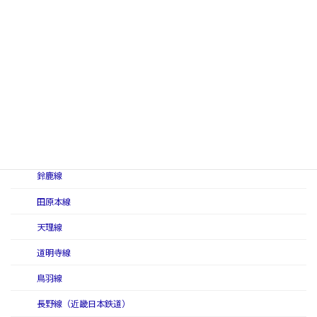
けいはんな線
御所線
信貴線
信貴線（初代）
信貴線（二代）
志摩線
鈴鹿線
田原本線
天理線
道明寺線
鳥羽線
長野線（近畿日本鉄道）