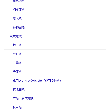
競馬場線
相模原線
高尾線
動物園線
京成電鉄
押上線
金町線
千葉線
千原線
成田スカイアクセス線（成田空港線）
東成田線
本線（京成電鉄）
松戸線