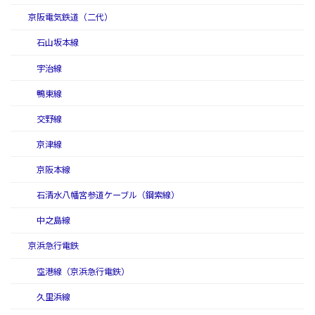
京阪電気鉄道（二代）
石山坂本線
宇治線
鴨東線
交野線
京津線
京阪本線
石清水八幡宮参道ケーブル（鋼索線）
中之島線
京浜急行電鉄
空港線（京浜急行電鉄）
久里浜線