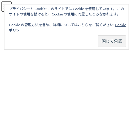
コ
ナ
駅名読み方大全
ン
ビ
プライバシーと Cookie: このサイトでは Cookie を使用しています。 この
サイトの使用を続けると、Cookie の使用に同意したとみなされます。
テ
ゲ
ン
ー
Cookie の管理方法を含め、詳細についてはこちらをご覧ください:
Cookie
ツ
シ
竹鼻線
ポリシー
へ
ョ
ス
ン
キ
に
ッ
移
ホーム
営業線から探す
大手私鉄15社＋メトロ2社
プ
動
名古屋鉄道（二代）
竹鼻線
竹鼻線
目次
項目
略歴
駅名一覧表