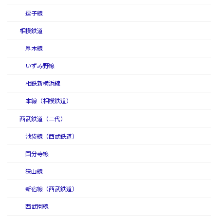
逗子線
相模鉄道
厚木線
いずみ野線
相鉄新横浜線
本線（相模鉄道）
西武鉄道（二代）
池袋線（西武鉄道）
国分寺線
狭山線
新宿線（西武鉄道）
西武園線