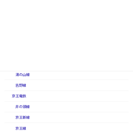
名古屋線（近畿日本鉄道）
奈良線（近畿日本鉄道）
難波線（近畿日本鉄道）
西信貴ケーブル（西信貴鋼索線）
南大阪線
山田線（近畿日本鉄道）
湯の山線
吉野線
京王電鉄
井の頭線
京王新線
京王線