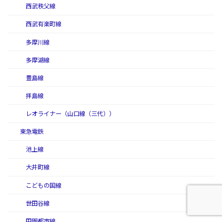
西武秩父線
西武有楽町線
多摩川線
多摩湖線
豊島線
拝島線
レオライナー（山口線（三代））
東急電鉄
池上線
大井町線
こどもの国線
世田谷線
田園都市線