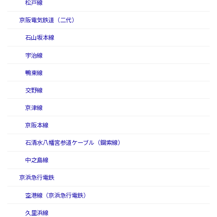
松戸線
京阪電気鉄道（二代）
石山坂本線
宇治線
鴨東線
交野線
京津線
京阪本線
石清水八幡宮参道ケーブル（鋼索線）
中之島線
京浜急行電鉄
空港線（京浜急行電鉄）
久里浜線