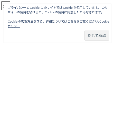
コ
ナ
駅名読み方大全
ン
ビ
プライバシーと Cookie: このサイトでは Cookie を使用しています。 この
サイトの使用を続けると、Cookie の使用に同意したとみなされます。
テ
ゲ
ン
ー
Cookie の管理方法を含め、詳細についてはこちらをご覧ください:
Cookie
ツ
シ
なにわ筋線
ポリシー
へ
ョ
ス
ン
キ
に
ッ
移
ホーム
営業線から探す
大手私鉄15社＋メトロ2社
南海電気鉄道
プ
動
なにわ筋線
なにわ筋線
目次
項目
略歴
駅名一覧表