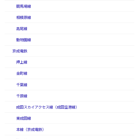
競馬場線
相模原線
高尾線
動物園線
京成電鉄
押上線
金町線
千葉線
千原線
成田スカイアクセス線（成田空港線）
東成田線
本線（京成電鉄）