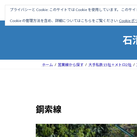
コ
ナ
駅名読み方大全
プライバシーと Cookie: このサイトでは Cookie を使用しています。 こ
ン
ビ
テ
ゲ
Cookie の管理方法を含め、詳細についてはこちらをご覧ください:
Cookie 
ン
ー
ツ
シ
石
へ
ョ
ス
ン
キ
に
ッ
移
ホーム
営業線から探す
大手私鉄15社＋メトロ2社
プ
動
鋼索線