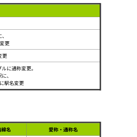
に、
変更
変更
ブルに通称変更。
駅に、
に駅名変更
路線名
愛称・通称名