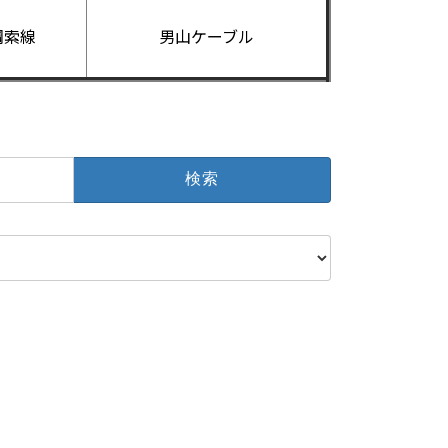
鋼索線
男山ケーブル