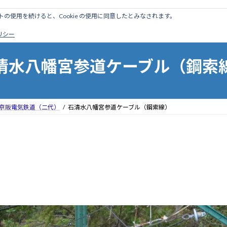
のサイトの使用を続けると、Cookie の使用に同意したとみなされます。
ホーム
はじめに
管理人ブログ
営業線から探す
廃
ポリシー
清水八幡宮参道ケーブル（鋼索
京阪電気鉄道（二代）
石清水八幡宮参道ケーブル（鋼索線）