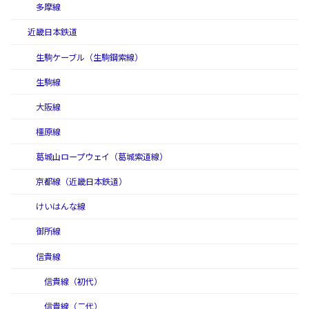
多摩線
近畿日本鉄道
生駒ケーブル（生駒鋼索線）
生駒線
大阪線
橿原線
葛城山ロープウェイ（葛城索道線）
京都線（近畿日本鉄道）
けいはんな線
御所線
信貴線
信貴線（初代）
信貴線（二代）