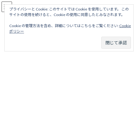
コ
ナ
駅名読み方大全
ン
ビ
プライバシーと Cookie: このサイトでは Cookie を使用しています。 この
サイトの使用を続けると、Cookie の使用に同意したとみなされます。
テ
ゲ
ン
ー
Cookie の管理方法を含め、詳細についてはこちらをご覧ください:
Cookie
ツ
シ
京王線
ポリシー
へ
ョ
ス
ン
キ
に
ッ
移
ホーム
営業線から探す
大手私鉄15社＋メトロ2社
京王電鉄
プ
動
京王線