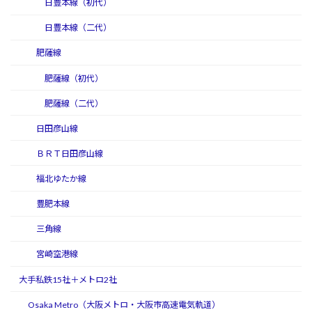
日豊本線（初代）
日豊本線（二代）
肥薩線
肥薩線（初代）
肥薩線（二代）
日田彦山線
ＢＲＴ日田彦山線
福北ゆたか線
豊肥本線
三角線
宮崎空港線
大手私鉄15社＋メトロ2社
Osaka Metro（大阪メトロ・大阪市高速電気軌道）