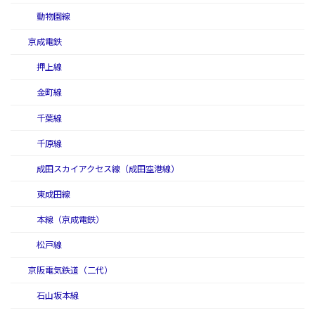
動物園線
京成電鉄
押上線
金町線
千葉線
千原線
成田スカイアクセス線（成田空港線）
東成田線
本線（京成電鉄）
松戸線
京阪電気鉄道（二代）
石山坂本線