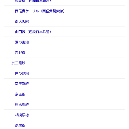
難波線（近畿日本鉄道）
西信貴ケーブル（西信貴鋼索線）
南大阪線
山田線（近畿日本鉄道）
湯の山線
吉野線
京王電鉄
井の頭線
京王新線
京王線
競馬場線
相模原線
高尾線