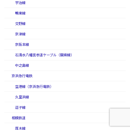
宇治線
鴨東線
交野線
京津線
京阪本線
石清水八幡宮参道ケーブル（鋼索線）
中之島線
京浜急行電鉄
空港線（京浜急行電鉄）
久里浜線
逗子線
相模鉄道
厚木線