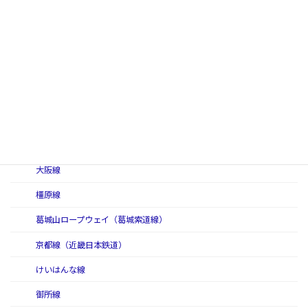
江ノ島線（小田急電鉄）
小田原線
多摩線
近畿日本鉄道
生駒ケーブル（生駒鋼索線）
生駒線
大阪線
橿原線
葛城山ロープウェイ（葛城索道線）
京都線（近畿日本鉄道）
けいはんな線
御所線