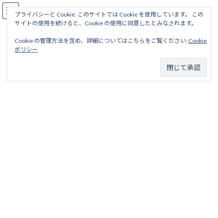
コ
ナ
駅名読み方大全
ン
ビ
プライバシーと Cookie: このサイトでは Cookie を使用しています。 この
サイトの使用を続けると、Cookie の使用に同意したとみなされます。
テ
ゲ
ン
ー
Cookie の管理方法を含め、詳細についてはこちらをご覧ください:
Cookie
ツ
シ
銚子電気鉄道線
ポリシー
へ
ョ
ス
ン
キ
に
ッ
移
ホーム
営業線から探す
中小私鉄・公営鉄道
関東地区
プ
動
銚子電気鉄道
銚子電気鉄道線