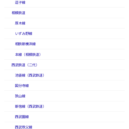
逗子線
相模鉄道
厚木線
いずみ野線
相鉄新横浜線
本線（相模鉄道）
西武鉄道（二代）
池袋線（西武鉄道）
国分寺線
狭山線
新宿線（西武鉄道）
西武園線
西武秩父線