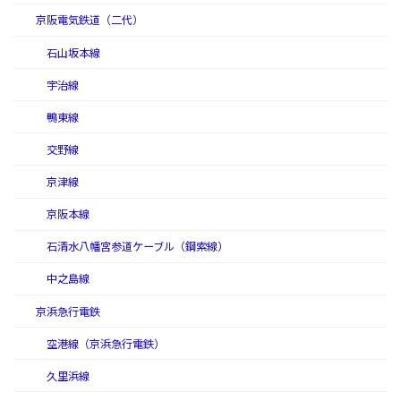
京阪電気鉄道（二代）
石山坂本線
宇治線
鴨東線
交野線
京津線
京阪本線
石清水八幡宮参道ケーブル（鋼索線）
中之島線
京浜急行電鉄
空港線（京浜急行電鉄）
久里浜線