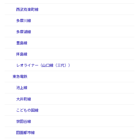
西武有楽町線
多摩川線
多摩湖線
豊島線
拝島線
レオライナー（山口線（三代））
東急電鉄
池上線
大井町線
こどもの国線
世田谷線
田園都市線