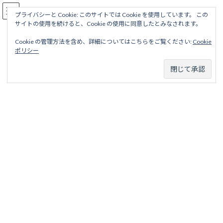
コ
ナ
駅名読み方大全
ン
ビ
プライバシーと Cookie: このサイトでは Cookie を使用しています。 この
サイトの使用を続けると、Cookie の使用に同意したとみなされます。
テ
ゲ
ン
ー
Cookie の管理方法を含め、詳細についてはこちらをご覧ください:
Cookie
ツ
シ
湘南モノレール
ポリシー
へ
ョ
ス
ン
キ
に
ッ
移
ホーム
営業線から探す
中小私鉄・公営鉄道
関東地区
プ
動
湘南モノレール