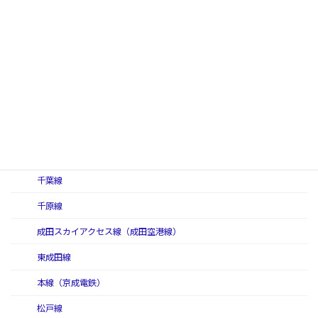
競馬場線
相模原線
高尾線
動物園線
京成電鉄
押上線
金町線
千葉線
千原線
成田スカイアクセス線（成田空港線）
東成田線
本線（京成電鉄）
松戸線