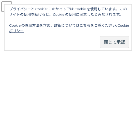
コ
ナ
駅名読み方大全
ン
ビ
プライバシーと Cookie: このサイトでは Cookie を使用しています。 この
サイトの使用を続けると、Cookie の使用に同意したとみなされます。
テ
ゲ
ン
ー
Cookie の管理方法を含め、詳細についてはこちらをご覧ください:
Cookie
ツ
シ
宇都宮ライトレール
ポリシー
へ
ョ
ス
ン
キ
に
ッ
移
ホーム
営業線から探す
中小私鉄・公営鉄道
関東地区
プ
動
宇都宮ライトレール