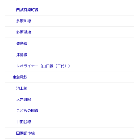
西武有楽町線
多摩川線
多摩湖線
豊島線
拝島線
レオライナー（山口線（三代））
東急電鉄
池上線
大井町線
こどもの国線
世田谷線
田園都市線