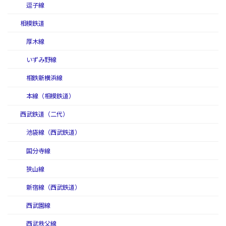
逗子線
相模鉄道
厚木線
いずみ野線
相鉄新横浜線
本線（相模鉄道）
西武鉄道（二代）
池袋線（西武鉄道）
国分寺線
狭山線
新宿線（西武鉄道）
西武園線
西武秩父線