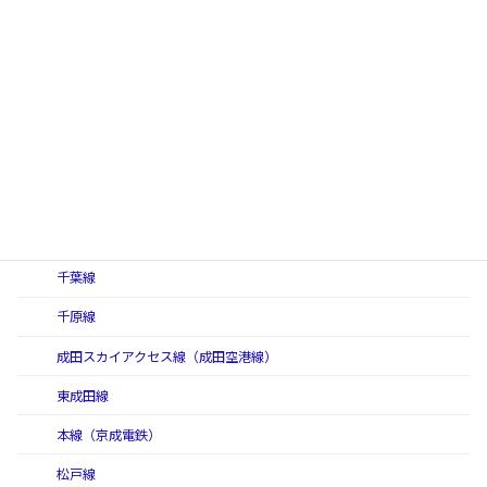
競馬場線
相模原線
高尾線
動物園線
京成電鉄
押上線
金町線
千葉線
千原線
成田スカイアクセス線（成田空港線）
東成田線
本線（京成電鉄）
松戸線