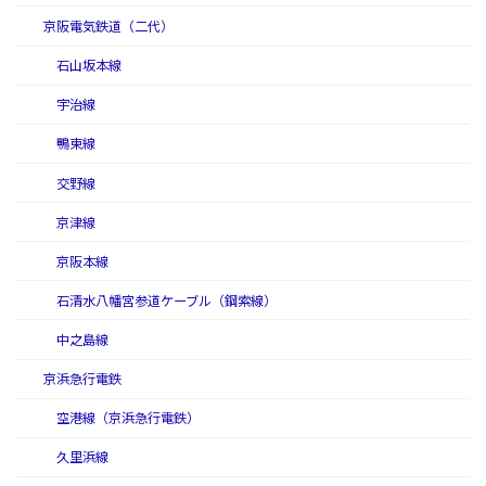
京阪電気鉄道（二代）
石山坂本線
宇治線
鴨東線
交野線
京津線
京阪本線
石清水八幡宮参道ケーブル（鋼索線）
中之島線
京浜急行電鉄
空港線（京浜急行電鉄）
久里浜線