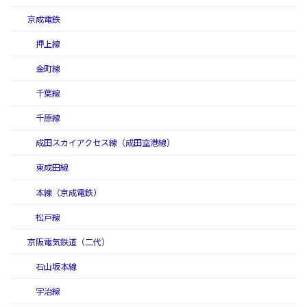
京成電鉄
押上線
金町線
千葉線
千原線
成田スカイアクセス線（成田空港線）
東成田線
本線（京成電鉄）
松戸線
京阪電気鉄道（二代）
石山坂本線
宇治線