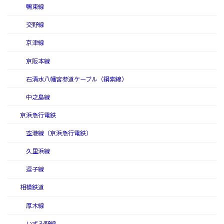
鴨東線
交野線
京津線
京阪本線
石清水八幡宮参道ケーブル（鋼索線）
中之島線
京浜急行電鉄
空港線（京浜急行電鉄）
久里浜線
逗子線
相模鉄道
厚木線
いずみ野線