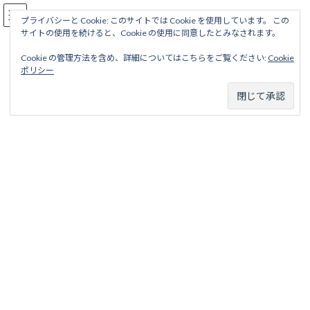
コ
ナ
駅名読み方大全
ン
ビ
プライバシーと Cookie: このサイトでは Cookie を使用しています。 この
サイトの使用を続けると、Cookie の使用に同意したとみなされます。
テ
ゲ
ン
ー
Cookie の管理方法を含め、詳細についてはこちらをご覧ください:
Cookie
ツ
シ
神戸高速鉄道
ポリシー
へ
ョ
ス
ン
キ
に
ッ
移
ホーム
営業線から探す
中小私鉄・公営鉄道
近畿地区
プ
動
神戸高速鉄道