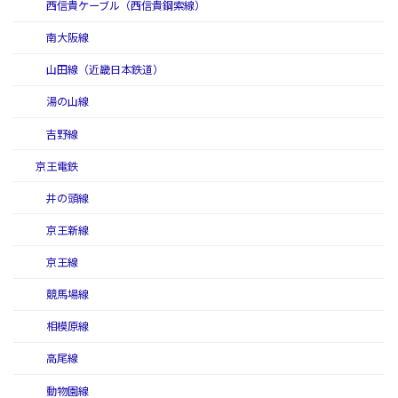
西信貴ケーブル（西信貴鋼索線）
南大阪線
山田線（近畿日本鉄道）
湯の山線
吉野線
京王電鉄
井の頭線
京王新線
京王線
競馬場線
相模原線
高尾線
動物園線