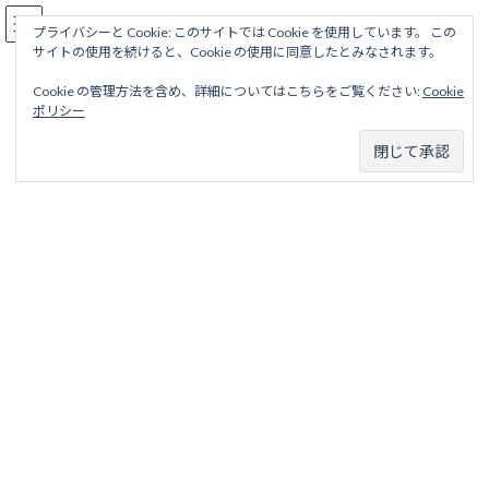
コ
ナ
駅名読み方大全
ン
ビ
プライバシーと Cookie: このサイトでは Cookie を使用しています。 この
サイトの使用を続けると、Cookie の使用に同意したとみなされます。
テ
ゲ
ン
ー
Cookie の管理方法を含め、詳細についてはこちらをご覧ください:
Cookie
ツ
シ
公園都市線
ポリシー
へ
ョ
ス
ン
キ
に
ッ
移
ホーム
営業線から探す
中小私鉄・公営鉄道
近畿地区
プ
動
神戸電鉄
公園都市線
公園都市線