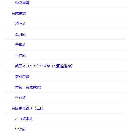
動物園線
京成電鉄
押上線
金町線
千葉線
千原線
成田スカイアクセス線（成田空港線）
東成田線
本線（京成電鉄）
松戸線
京阪電気鉄道（二代）
石山坂本線
宇治線