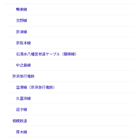
鴨東線
交野線
京津線
京阪本線
石清水八幡宮参道ケーブル（鋼索線）
中之島線
京浜急行電鉄
空港線（京浜急行電鉄）
久里浜線
逗子線
相模鉄道
厚木線