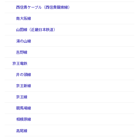
西信貴ケーブル（西信貴鋼索線）
南大阪線
山田線（近畿日本鉄道）
湯の山線
吉野線
京王電鉄
井の頭線
京王新線
京王線
競馬場線
相模原線
高尾線