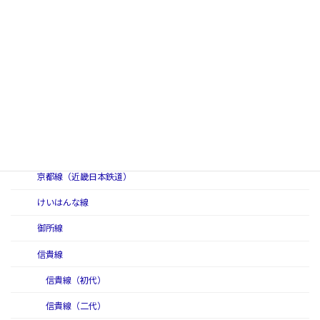
近畿日本鉄道
生駒ケーブル（生駒鋼索線）
生駒線
大阪線
橿原線
葛城山ロープウェイ（葛城索道線）
京都線（近畿日本鉄道）
けいはんな線
御所線
信貴線
信貴線（初代）
信貴線（二代）