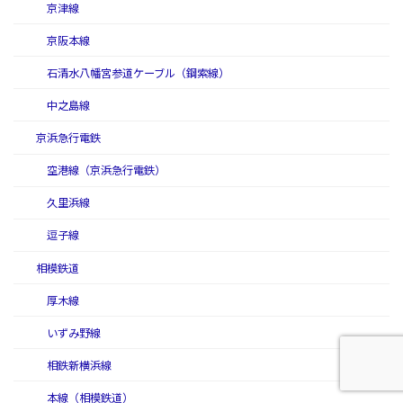
京津線
京阪本線
石清水八幡宮参道ケーブル（鋼索線）
中之島線
京浜急行電鉄
空港線（京浜急行電鉄）
久里浜線
逗子線
相模鉄道
厚木線
いずみ野線
相鉄新横浜線
本線（相模鉄道）