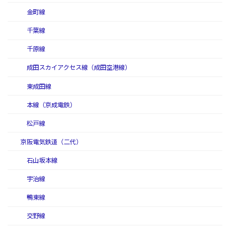
金町線
千葉線
千原線
成田スカイアクセス線（成田空港線）
東成田線
本線（京成電鉄）
松戸線
京阪電気鉄道（二代）
石山坂本線
宇治線
鴨東線
交野線