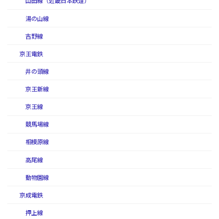
山田線（近畿日本鉄道）
湯の山線
吉野線
京王電鉄
井の頭線
京王新線
京王線
競馬場線
相模原線
高尾線
動物園線
京成電鉄
押上線