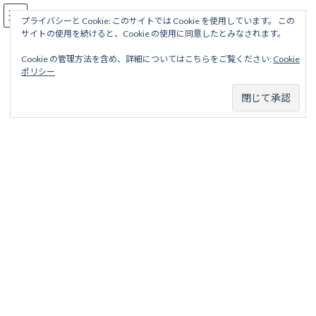
コ
ナ
駅名読み方大全
ン
ビ
プライバシーと Cookie: このサイトでは Cookie を使用しています。 この
サイトの使用を続けると、Cookie の使用に同意したとみなされます。
テ
ゲ
ン
ー
Cookie の管理方法を含め、詳細についてはこちらをご覧ください:
Cookie
ツ
シ
六甲ケーブル線
ポリシー
へ
ョ
ス
ン
キ
に
ッ
移
ホーム
営業線から探す
中小私鉄・公営鉄道
近畿地区
プ
動
神戸六甲鉄道
六甲ケーブル線