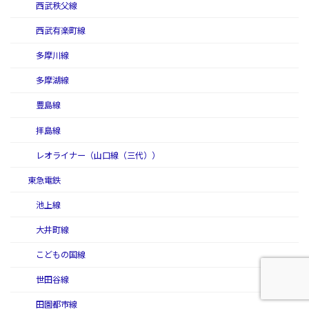
西武秩父線
西武有楽町線
多摩川線
多摩湖線
豊島線
拝島線
レオライナー（山口線（三代））
東急電鉄
池上線
大井町線
こどもの国線
世田谷線
田園都市線