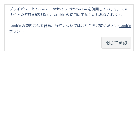
コ
ナ
駅名読み方大全
ン
ビ
プライバシーと Cookie: このサイトでは Cookie を使用しています。 この
サイトの使用を続けると、Cookie の使用に同意したとみなされます。
テ
ゲ
ン
ー
Cookie の管理方法を含め、詳細についてはこちらをご覧ください:
Cookie
ツ
シ
神戸六甲鉄道
ポリシー
へ
ョ
ス
ン
キ
に
ッ
移
ホーム
営業線から探す
中小私鉄・公営鉄道
近畿地区
プ
動
神戸六甲鉄道