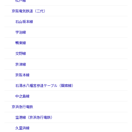
松戸線
京阪電気鉄道（二代）
石山坂本線
宇治線
鴨東線
交野線
京津線
京阪本線
石清水八幡宮参道ケーブル（鋼索線）
中之島線
京浜急行電鉄
空港線（京浜急行電鉄）
久里浜線