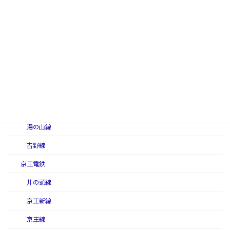
名古屋線（近畿日本鉄道）
奈良線（近畿日本鉄道）
難波線（近畿日本鉄道）
西信貴ケーブル（西信貴鋼索線）
南大阪線
山田線（近畿日本鉄道）
湯の山線
吉野線
京王電鉄
井の頭線
京王新線
京王線