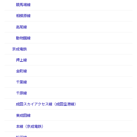
競馬場線
相模原線
高尾線
動物園線
京成電鉄
押上線
金町線
千葉線
千原線
成田スカイアクセス線（成田空港線）
東成田線
本線（京成電鉄）