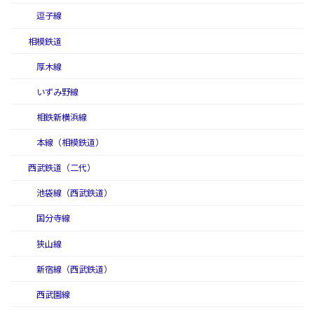
逗子線
相模鉄道
厚木線
いずみ野線
相鉄新横浜線
本線（相模鉄道）
西武鉄道（二代）
池袋線（西武鉄道）
国分寺線
狭山線
新宿線（西武鉄道）
西武園線