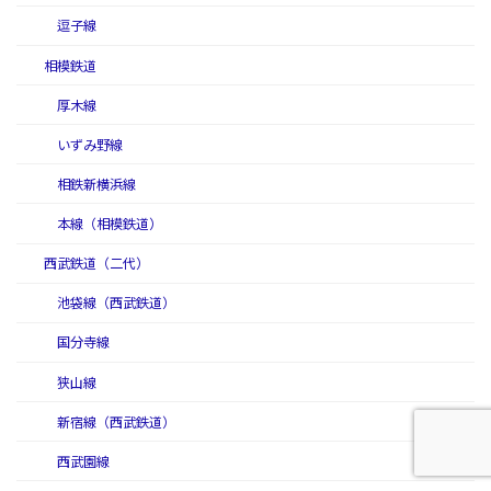
逗子線
相模鉄道
厚木線
いずみ野線
相鉄新横浜線
本線（相模鉄道）
西武鉄道（二代）
池袋線（西武鉄道）
国分寺線
狭山線
新宿線（西武鉄道）
西武園線