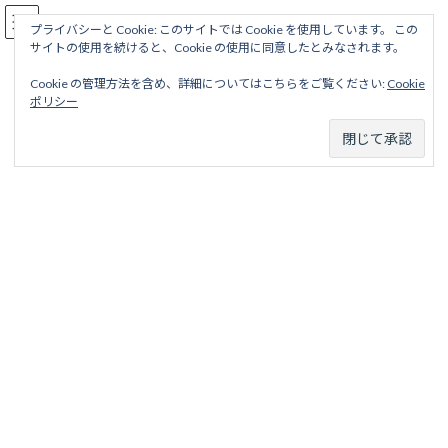
コ
ナ
駅名読み方大全
ン
ビ
プライバシーと Cookie: このサイトでは Cookie を使用しています。 この
サイトの使用を続けると、Cookie の使用に同意したとみなされます。
テ
ゲ
ン
ー
Cookie の管理方法を含め、詳細についてはこちらをご覧ください:
Cookie
ツ
シ
比叡山鉄道線
ポリシー
へ
ョ
ス
ン
キ
に
ッ
移
ホーム
営業線から探す
中小私鉄・公営鉄道
近畿地区
プ
動
比叡山鉄道
比叡山鉄道線
比叡山鉄道線