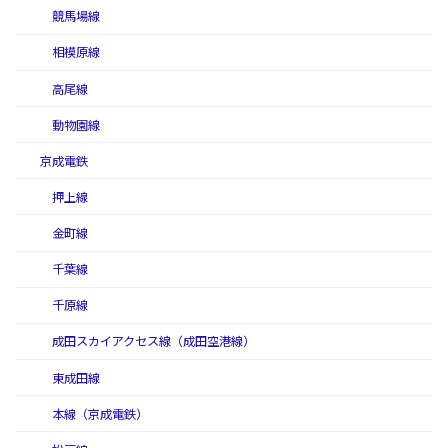
競馬場線
相模原線
高尾線
動物園線
京成電鉄
押上線
金町線
千葉線
千原線
成田スカイアクセス線（成田空港線）
東成田線
本線（京成電鉄）