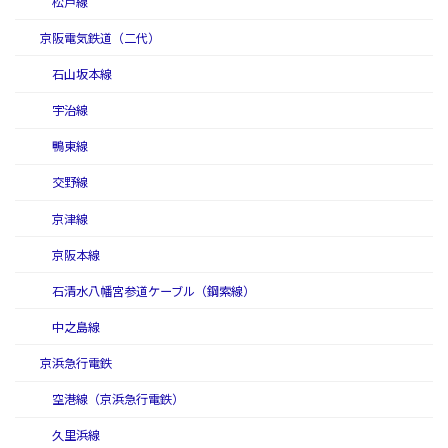
松戸線
京阪電気鉄道（二代）
石山坂本線
宇治線
鴨東線
交野線
京津線
京阪本線
石清水八幡宮参道ケーブル（鋼索線）
中之島線
京浜急行電鉄
空港線（京浜急行電鉄）
久里浜線