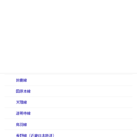
京都線（近畿日本鉄道）
けいはんな線
御所線
信貴線
信貴線（初代）
信貴線（二代）
志摩線
鈴鹿線
田原本線
天理線
道明寺線
鳥羽線
長野線（近畿日本鉄道）