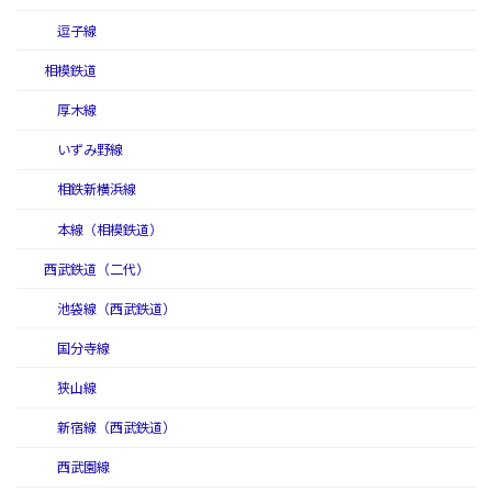
逗子線
相模鉄道
厚木線
いずみ野線
相鉄新横浜線
本線（相模鉄道）
西武鉄道（二代）
池袋線（西武鉄道）
国分寺線
狭山線
新宿線（西武鉄道）
西武園線