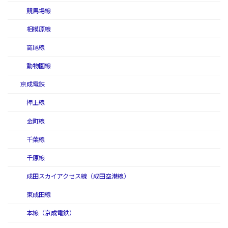
競馬場線
相模原線
高尾線
動物園線
京成電鉄
押上線
金町線
千葉線
千原線
成田スカイアクセス線（成田空港線）
東成田線
本線（京成電鉄）