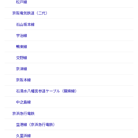
松戸線
京阪電気鉄道（二代）
石山坂本線
宇治線
鴨東線
交野線
京津線
京阪本線
石清水八幡宮参道ケーブル（鋼索線）
中之島線
京浜急行電鉄
空港線（京浜急行電鉄）
久里浜線