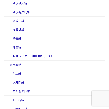
西武秩父線
西武有楽町線
多摩川線
多摩湖線
豊島線
拝島線
レオライナー（山口線（三代））
東急電鉄
池上線
大井町線
こどもの国線
世田谷線
田園都市線