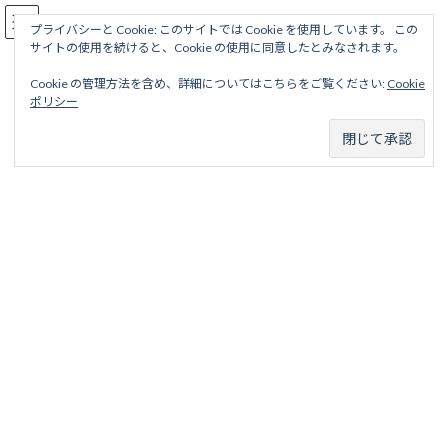
コ
ナ
駅名読み方大全
ン
ビ
プライバシーと Cookie: このサイトでは Cookie を使用しています。 この
サイトの使用を続けると、Cookie の使用に同意したとみなされます。
テ
ゲ
ン
ー
Cookie の管理方法を含め、詳細についてはこちらをご覧ください:
Cookie
ツ
シ
長野電鉄
ポリシー
へ
ョ
ス
ン
キ
に
ッ
移
ホーム
営業線から探す
中小私鉄・公営鉄道
中部甲信越地区
プ
動
長野電鉄