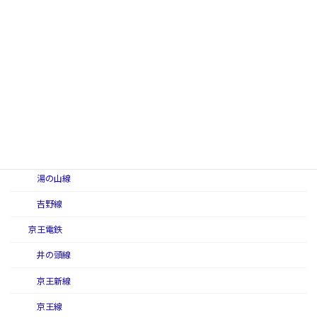
名古屋線（近畿日本鉄道）
奈良線（近畿日本鉄道）
難波線（近畿日本鉄道）
西信貴ケーブル（西信貴鋼索線）
南大阪線
山田線（近畿日本鉄道）
湯の山線
吉野線
京王電鉄
井の頭線
京王新線
京王線