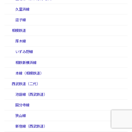
久里浜線
逗子線
相模鉄道
厚木線
いずみ野線
相鉄新横浜線
本線（相模鉄道）
西武鉄道（二代）
池袋線（西武鉄道）
国分寺線
狭山線
新宿線（西武鉄道）