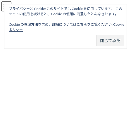
コ
ナ
駅名読み方大全
ン
ビ
プライバシーと Cookie: このサイトでは Cookie を使用しています。 この
サイトの使用を続けると、Cookie の使用に同意したとみなされます。
テ
ゲ
ン
ー
Cookie の管理方法を含め、詳細についてはこちらをご覧ください:
Cookie
ツ
シ
碧南線
ポリシー
へ
ョ
ス
ン
キ
に
ッ
移
ホーム
営業線から探す
中小私鉄・公営鉄道
中部甲信越地区
プ
動
衣浦臨海鉄道
碧南線
碧南線