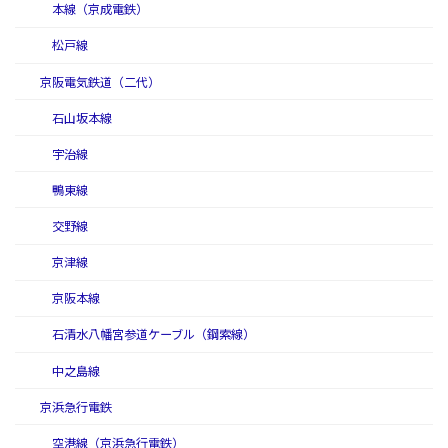
本線（京成電鉄）
松戸線
京阪電気鉄道（二代）
石山坂本線
宇治線
鴨東線
交野線
京津線
京阪本線
石清水八幡宮参道ケーブル（鋼索線）
中之島線
京浜急行電鉄
空港線（京浜急行電鉄）