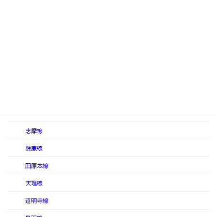
葛城山ロープウェイ（葛城索道線）
京都線（近畿日本鉄道）
けいはんな線
御所線
信貴線
信貴線（初代）
信貴線（二代）
志摩線
鈴鹿線
田原本線
天理線
道明寺線