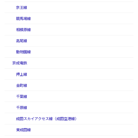
京王線
競馬場線
相模原線
高尾線
動物園線
京成電鉄
押上線
金町線
千葉線
千原線
成田スカイアクセス線（成田空港線）
東成田線