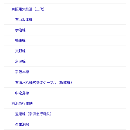
京阪電気鉄道（二代）
石山坂本線
宇治線
鴨東線
交野線
京津線
京阪本線
石清水八幡宮参道ケーブル（鋼索線）
中之島線
京浜急行電鉄
空港線（京浜急行電鉄）
久里浜線