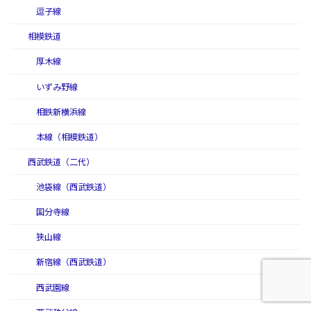
逗子線
相模鉄道
厚木線
いずみ野線
相鉄新横浜線
本線（相模鉄道）
西武鉄道（二代）
池袋線（西武鉄道）
国分寺線
狭山線
新宿線（西武鉄道）
西武園線