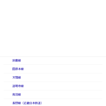
京都線（近畿日本鉄道）
けいはんな線
御所線
信貴線
信貴線（初代）
信貴線（二代）
志摩線
鈴鹿線
田原本線
天理線
道明寺線
鳥羽線
長野線（近畿日本鉄道）