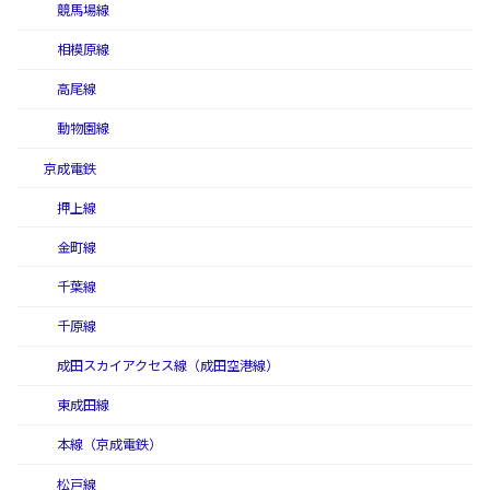
競馬場線
相模原線
高尾線
動物園線
京成電鉄
押上線
金町線
千葉線
千原線
成田スカイアクセス線（成田空港線）
東成田線
本線（京成電鉄）
松戸線