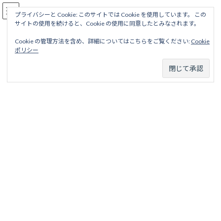
コ
ナ
駅名読み方大全
ン
ビ
プライバシーと Cookie: このサイトでは Cookie を使用しています。 この
サイトの使用を続けると、Cookie の使用に同意したとみなされます。
テ
ゲ
ン
ー
Cookie の管理方法を含め、詳細についてはこちらをご覧ください:
Cookie
ツ
シ
立山黒部貫光
ポリシー
へ
ョ
ス
ン
キ
に
ッ
移
ホーム
営業線から探す
中小私鉄・公営鉄道
中部甲信越地区
プ
動
立山黒部貫光