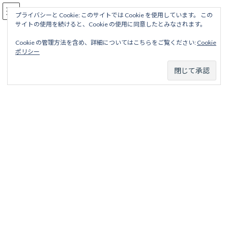
コ
ナ
駅名読み方大全
ン
ビ
プライバシーと Cookie: このサイトでは Cookie を使用しています。 この
サイトの使用を続けると、Cookie の使用に同意したとみなされます。
テ
ゲ
ン
ー
Cookie の管理方法を含め、詳細についてはこちらをご覧ください:
Cookie
ツ
シ
明知鉄道
ポリシー
へ
ョ
ス
ン
キ
に
ッ
移
ホーム
営業線から探す
中小私鉄・公営鉄道
中部甲信越地区
プ
動
明知鉄道