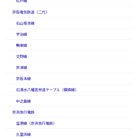
松戸線
京阪電気鉄道（二代）
石山坂本線
宇治線
鴨東線
交野線
京津線
京阪本線
石清水八幡宮参道ケーブル（鋼索線）
中之島線
京浜急行電鉄
空港線（京浜急行電鉄）
久里浜線