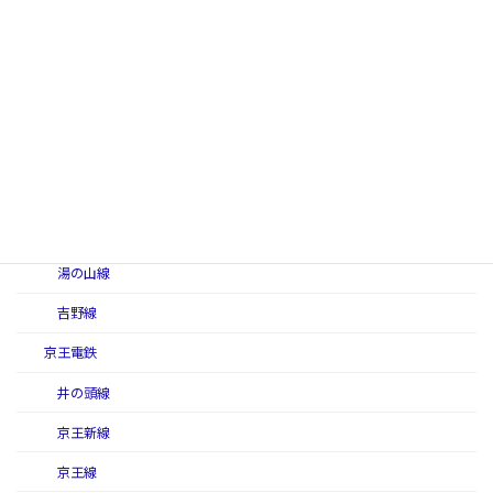
名古屋線（近畿日本鉄道）
奈良線（近畿日本鉄道）
難波線（近畿日本鉄道）
西信貴ケーブル（西信貴鋼索線）
南大阪線
山田線（近畿日本鉄道）
湯の山線
吉野線
京王電鉄
井の頭線
京王新線
京王線