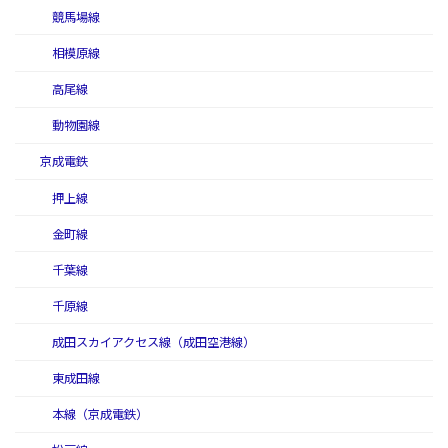
競馬場線
相模原線
高尾線
動物園線
京成電鉄
押上線
金町線
千葉線
千原線
成田スカイアクセス線（成田空港線）
東成田線
本線（京成電鉄）