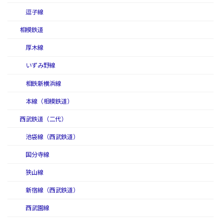
逗子線
相模鉄道
厚木線
いずみ野線
相鉄新横浜線
本線（相模鉄道）
西武鉄道（二代）
池袋線（西武鉄道）
国分寺線
狭山線
新宿線（西武鉄道）
西武園線