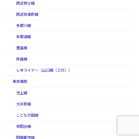
西武秩父線
西武有楽町線
多摩川線
多摩湖線
豊島線
拝島線
レオライナー（山口線（三代））
東急電鉄
池上線
大井町線
こどもの国線
世田谷線
田園都市線