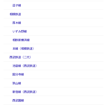
逗子線
相模鉄道
厚木線
いずみ野線
相鉄新横浜線
本線（相模鉄道）
西武鉄道（二代）
池袋線（西武鉄道）
国分寺線
狭山線
新宿線（西武鉄道）
西武園線