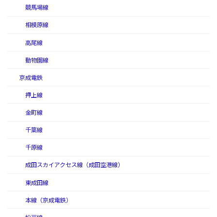
競馬場線
相模原線
高尾線
動物園線
京成電鉄
押上線
金町線
千葉線
千原線
成田スカイアクセス線（成田空港線）
東成田線
本線（京成電鉄）