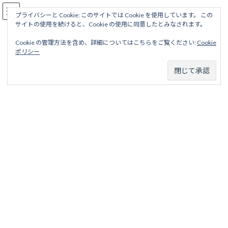
コ
ナ
駅名読み方大全
ン
ビ
プライバシーと Cookie: このサイトでは Cookie を使用しています。 この
サイトの使用を続けると、Cookie の使用に同意したとみなされます。
テ
ゲ
ン
ー
Cookie の管理方法を含め、詳細についてはこちらをご覧ください:
Cookie
ツ
シ
伊豆急行
ポリシー
へ
ョ
ス
ン
キ
に
ッ
移
ホーム
営業線から探す
中小私鉄・公営鉄道
中部甲信越地区
プ
動
伊豆急行