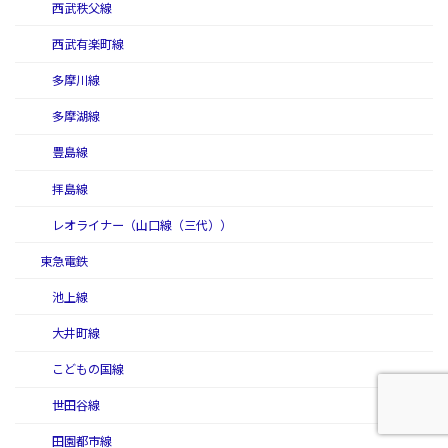
西武秩父線
西武有楽町線
多摩川線
多摩湖線
豊島線
拝島線
レオライナー（山口線（三代））
東急電鉄
池上線
大井町線
こどもの国線
世田谷線
田園都市線