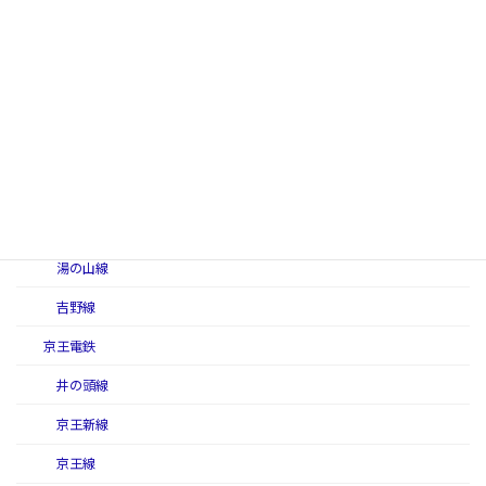
名古屋線（近畿日本鉄道）
奈良線（近畿日本鉄道）
難波線（近畿日本鉄道）
西信貴ケーブル（西信貴鋼索線）
南大阪線
山田線（近畿日本鉄道）
湯の山線
吉野線
京王電鉄
井の頭線
京王新線
京王線