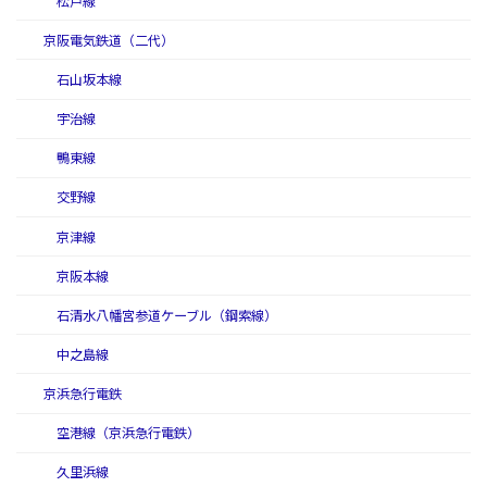
松戸線
京阪電気鉄道（二代）
石山坂本線
宇治線
鴨東線
交野線
京津線
京阪本線
石清水八幡宮参道ケーブル（鋼索線）
中之島線
京浜急行電鉄
空港線（京浜急行電鉄）
久里浜線