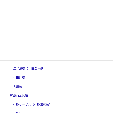
中央線（Osaka Metro高速電気軌道第４号線）
千日前線（Osaka Metro高速電気軌道第５号線）
堺筋線（Osaka Metro高速電気軌道第６号線）
長堀鶴見緑地線（Osaka Metro高速電気軌道第７号線）
今里筋線（Osaka Metro高速電気軌道第８号線）
ニュートラム（Osaka Metro南港ポートタウン線）
小田急電鉄（二代）
江ノ島線（小田急電鉄）
小田原線
多摩線
近畿日本鉄道
生駒ケーブル（生駒鋼索線）