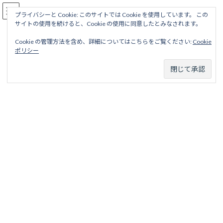
コ
ナ
駅名読み方大全
ン
ビ
プライバシーと Cookie: このサイトでは Cookie を使用しています。 この
サイトの使用を続けると、Cookie の使用に同意したとみなされます。
テ
ゲ
ン
ー
Cookie の管理方法を含め、詳細についてはこちらをご覧ください:
Cookie
ツ
シ
高岡軌道線
ポリシー
へ
ョ
ス
ン
キ
に
ッ
移
ホーム
営業線から探す
中小私鉄・公営鉄道
中部甲信越地区
プ
動
万葉線
高岡軌道線
高岡軌道線