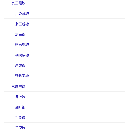
京王電鉄
井の頭線
京王新線
京王線
競馬場線
相模原線
高尾線
動物園線
京成電鉄
押上線
金町線
千葉線
千原線