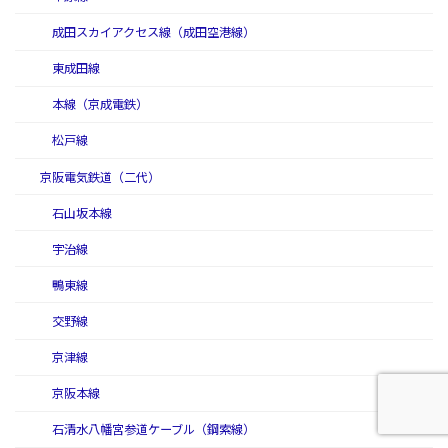
成田スカイアクセス線（成田空港線）
東成田線
本線（京成電鉄）
松戸線
京阪電気鉄道（二代）
石山坂本線
宇治線
鴨東線
交野線
京津線
京阪本線
石清水八幡宮参道ケーブル（鋼索線）