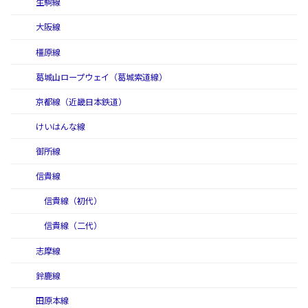
生駒線
大阪線
橿原線
葛城山ロープウェイ（葛城索道線）
京都線（近畿日本鉄道）
けいはんな線
御所線
信貴線
信貴線（初代）
信貴線（二代）
志摩線
鈴鹿線
田原本線