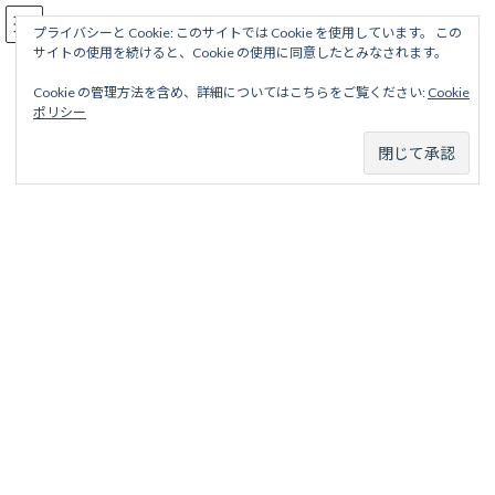
コ
ナ
駅名読み方大全
ン
ビ
プライバシーと Cookie: このサイトでは Cookie を使用しています。 この
サイトの使用を続けると、Cookie の使用に同意したとみなされます。
テ
ゲ
ン
ー
Cookie の管理方法を含め、詳細についてはこちらをご覧ください:
Cookie
ツ
シ
七尾線（のと鉄道）
ポリシー
へ
ョ
ス
ン
キ
に
ッ
移
ホーム
営業線から探す
中小私鉄・公営鉄道
中部甲信越地区
プ
動
のと鉄道
七尾線（のと鉄道）