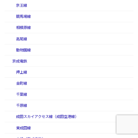
京王線
競馬場線
相模原線
高尾線
動物園線
京成電鉄
押上線
金町線
千葉線
千原線
成田スカイアクセス線（成田空港線）
東成田線