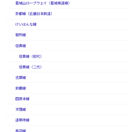
葛城山ロープウェイ（葛城索道線）
京都線（近畿日本鉄道）
けいはんな線
御所線
信貴線
信貴線（初代）
信貴線（二代）
志摩線
鈴鹿線
田原本線
天理線
道明寺線
鳥羽線