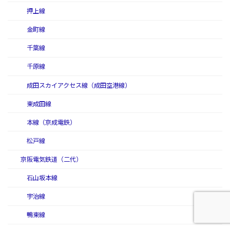
押上線
金町線
千葉線
千原線
成田スカイアクセス線（成田空港線）
東成田線
本線（京成電鉄）
松戸線
京阪電気鉄道（二代）
石山坂本線
宇治線
鴨東線