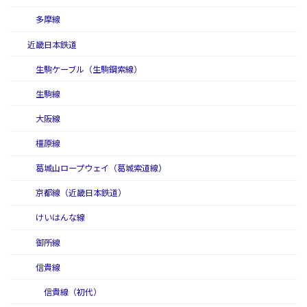
多摩線
近畿日本鉄道
生駒ケーブル（生駒鋼索線）
生駒線
大阪線
橿原線
葛城山ロープウェイ（葛城索道線）
京都線（近畿日本鉄道）
けいはんな線
御所線
信貴線
信貴線（初代）