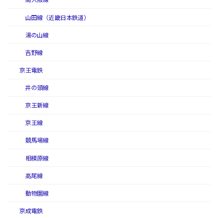
山田線（近畿日本鉄道）
湯の山線
吉野線
京王電鉄
井の頭線
京王新線
京王線
競馬場線
相模原線
高尾線
動物園線
京成電鉄