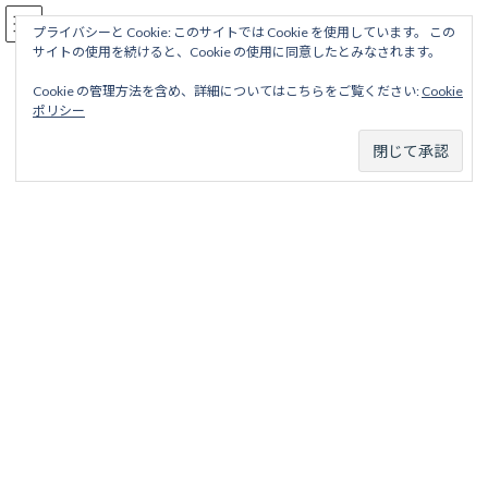
コ
ナ
駅名読み方大全
ン
ビ
プライバシーと Cookie: このサイトでは Cookie を使用しています。 この
サイトの使用を続けると、Cookie の使用に同意したとみなされます。
テ
ゲ
ン
ー
Cookie の管理方法を含め、詳細についてはこちらをご覧ください:
Cookie
ツ
シ
しなの鉄道線
ポリシー
へ
ョ
ス
ン
キ
に
ッ
移
ホーム
営業線から探す
中小私鉄・公営鉄道
中部甲信越地区
プ
動
しなの鉄道
しなの鉄道線
しなの鉄道線
注
大糸線
の前身である松本～信濃大町を結んだ信濃鉄道線は
こちら
から