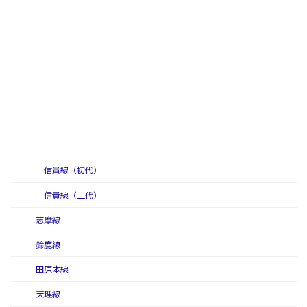
橿原線
葛城山ロープウェイ（葛城索道線）
京都線（近畿日本鉄道）
けいはんな線
御所線
信貴線
信貴線（初代）
信貴線（二代）
志摩線
鈴鹿線
田原本線
天理線