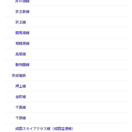
井の頭線
京王新線
京王線
競馬場線
相模原線
高尾線
動物園線
京成電鉄
押上線
金町線
千葉線
千原線
成田スカイアクセス線（成田空港線）