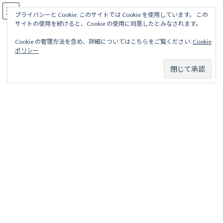
コ
ナ
駅名読み方大全
ン
ビ
プライバシーと Cookie: このサイトでは Cookie を使用しています。 この
サイトの使用を続けると、Cookie の使用に同意したとみなされます。
テ
ゲ
ン
ー
Cookie の管理方法を含め、詳細についてはこちらをご覧ください:
Cookie
ツ
シ
営業線から探す
ポリシー
へ
ョ
ス
ン
キ
に
ッ
移
ホーム
営業線から探す
プ
動