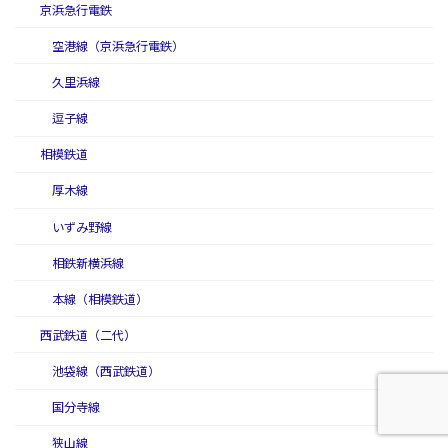
京浜急行電鉄
空港線（京浜急行電鉄）
久里浜線
逗子線
相模鉄道
厚木線
いずみ野線
相鉄新横浜線
本線（相模鉄道）
西武鉄道（二代）
池袋線（西武鉄道）
国分寺線
狭山線