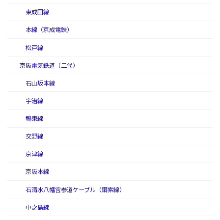
東成田線
本線（京成電鉄）
松戸線
京阪電気鉄道（二代）
石山坂本線
宇治線
鴨東線
交野線
京津線
京阪本線
石清水八幡宮参道ケーブル（鋼索線）
中之島線