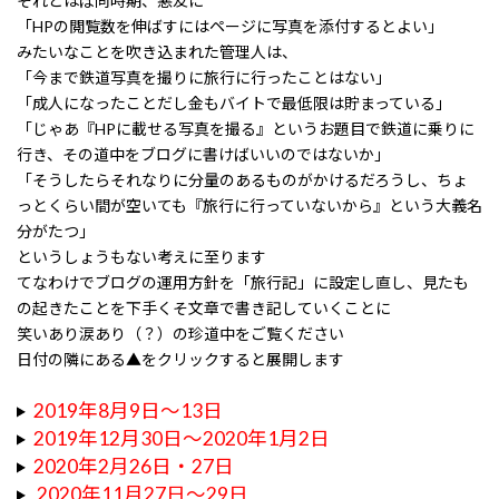
それとほぼ同時期、悪友に
「HPの閲覧数を伸ばすにはページに写真を添付するとよい」
みたいなことを吹き込まれた管理人は、
「今まで鉄道写真を撮りに旅行に行ったことはない」
「成人になったことだし金もバイトで最低限は貯まっている」
「じゃあ『HPに載せる写真を撮る』というお題目で鉄道に乗りに
行き、その道中をブログに書けばいいのではないか」
「そうしたらそれなりに分量のあるものがかけるだろうし、ちょ
っとくらい間が空いても『旅行に行っていないから』という大義名
分がたつ」
というしょうもない考えに至ります
てなわけでブログの運用方針を「旅行記」に設定し直し、見たも
の起きたことを下手くそ文章で書き記していくことに
笑いあり涙あり（？）の珍道中をご覧ください
日付の隣にある▲をクリックすると展開します
2019年8月9日～13日
2019年12月30日～2020年1月2日
2020年2月26日・27日
2020年11月27日～29日