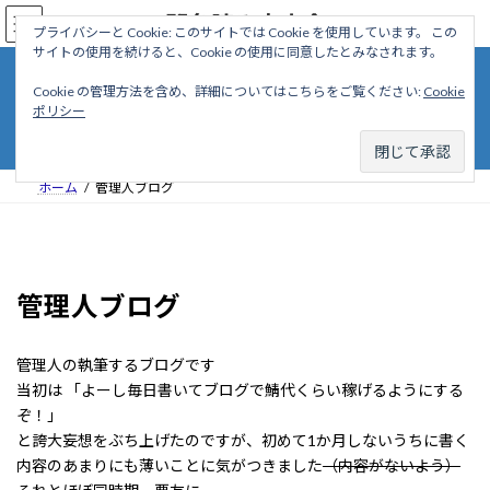
コ
ナ
駅名読み方大全
ン
ビ
プライバシーと Cookie: このサイトでは Cookie を使用しています。 この
サイトの使用を続けると、Cookie の使用に同意したとみなされます。
テ
ゲ
ン
ー
Cookie の管理方法を含め、詳細についてはこちらをご覧ください:
Cookie
ツ
シ
管理人ブログ
ポリシー
へ
ョ
ス
ン
キ
に
ッ
移
ホーム
管理人ブログ
プ
動
管理人ブログ
管理人の執筆するブログです
当初は 「よーし毎日書いてブログで鯖代くらい稼げるようにする
ぞ！」
と誇大妄想をぶち上げたのですが、初めて1か月しないうちに書く
内容のあまりにも薄いことに気がつきました
（内容がないよう）