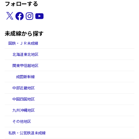
フォローする
X
Facebook
Instagram
YouTube
未成線から探す
国鉄・ＪＲ未成線
北海道東北地区
関東甲信越地区
成田新幹線
中部近畿地区
中国四国地区
九州沖縄地区
その他地区
私鉄・公営鉄道未成線