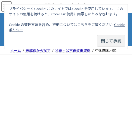
コ
ナ
駅名読み方大全
ン
ビ
プライバシーと Cookie: このサイトでは Cookie を使用しています。 この
サイトの使用を続けると、Cookie の使用に同意したとみなされます。
テ
ゲ
ン
ー
Cookie の管理方法を含め、詳細についてはこちらをご覧ください:
Cookie
ツ
シ
中国四国地区
ポリシー
へ
ョ
ス
ン
キ
に
ッ
移
ホーム
未成線から探す
私鉄・公営鉄道未成線
中国四国地区
プ
動